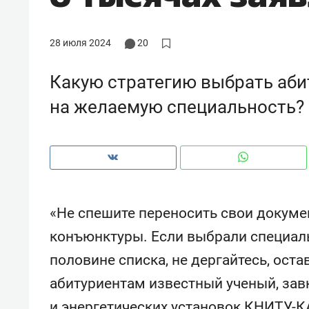
рынки, почему надо знать аксакал
чем интересен Оман?
28 июля 2024
20
Какую стратегию выбрать аби
на желаемую специальность?
«Не спешите переносить свои докум
конъюнктуры. Если выбрали специаль
Рекомендуем
Рекоме
половине списка, не дергайтесь, оста
Падел, фитнес, танцы и даже
Психо
абитуриентам известный ученый, зав
ниндзя-зал: как ТРЦ «Франт»
«Дире
стал Меккой для любителей
когда 
и энергетических установок КНИТУ-К