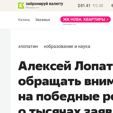
забронируй валюту
$
81.41
0.48
Казань
Закамье
лопатин
образование и наука
#
#
Алексей Лопат
Василь Мазитов
МАРТ
обращать вни
«Не зная местных
правил, бизнес может
на победные р
потерять минимум
полгода»
о тысячах зая
Как бизнесу выйти на зарубежные