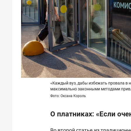
«Каждый вуз, дабы избежать провала в н
максимально законными методами привл
Фото: Оксана Король
О платниках: «Если оче
Во второй статье из традиционн