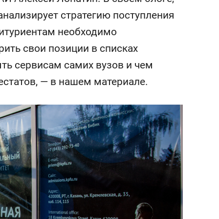
сверхнагрузку
для меня это челлендж
 анализирует стратегию поступления
сом»
абитуриентам необходимо
ить свои позиции в списках
ять сервисам самих вузов и чем
естатов, — в нашем материале.