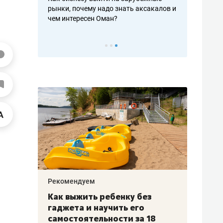
рафакте,
рынки, почему надо знать аксакалов и
о трехкратно
кредитов
чем интересен Оман?
клиентах и ч
Рекомендуем
Рекоме
лья
Как выжить ребенку без
Салих
есте
гаджета и научить его
«Если
а –
самостоятельности за 18
с мин