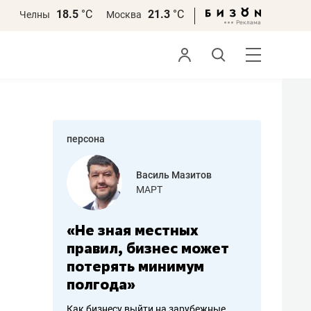
18.5
°С
21.3
°С
Челны
Москва
персона
еменова
Василь Мазитов
»
МАРТ
а: работа
«Не зная местных
«Мне лу
ечься
правил, бизнес может
не зара
вствовать
потерять минимум
чем пот
полгода»
репутац
пошиву
Как бизнесу выйти на зарубежные
Владелец от