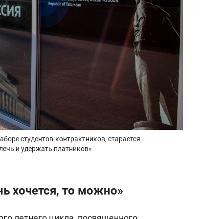
аборе студентов-контрактников, старается
ечь и удержать платников»
нь хочется, то можно»
ого летнего цикла, посвященного