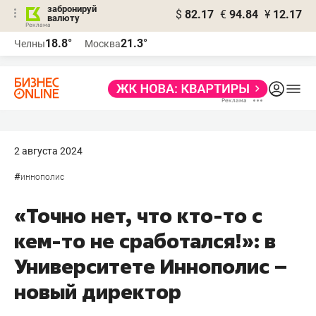
забронируй
$
82.17
€
94.84
¥
12.17
валюту
18.8°
21.3°
Челны
Москва
2 августа 2024
#
иннополис
«Точно нет, что кто-то с
кем-то не сработался!»: в
Университете Иннополис –
новый директор