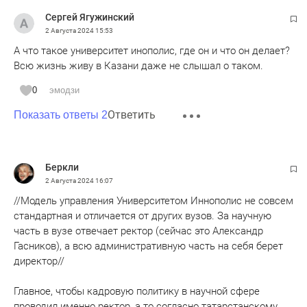
Сергей Ягужинский
2 Августа 2024
15:53
А что такое университет инополис, где он и что он делает?
Всю жизнь живу в Казани даже не слышал о таком.
0
эмодзи
Ответить
Показать ответы 2
Беркли
2 Августа 2024
16:07
//Модель управления Университетом Иннополис не совсем
стандартная и отличается от других вузов. За научную
часть в вузе отвечает ректор (сейчас это Александр
Гасников), а всю административную часть на себя берет
директор//
Главное, чтобы кадровую политику в научной сфере
проводил именно ректор, а то согласно татарстанскому