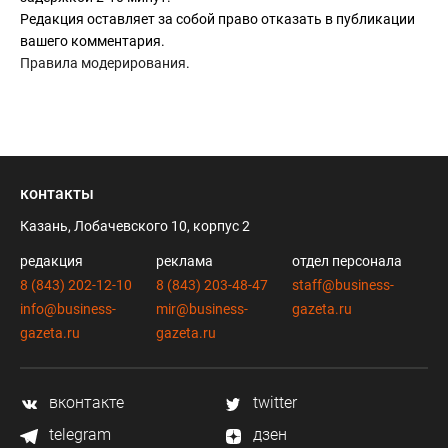
Редакция оставляет за собой право отказать в публикации
вашего комментария.
Правила модерирования
.
контакты
Казань, Лобачевского 10, корпус 2
редакция
реклама
отдел персонала
8 (843) 202-12-10
8 (843) 203-48-47
staff@business-
info@business-
mir@business-
gazeta.ru
gazeta.ru
gazeta.ru
вконтакте
twitter
telegram
дзен