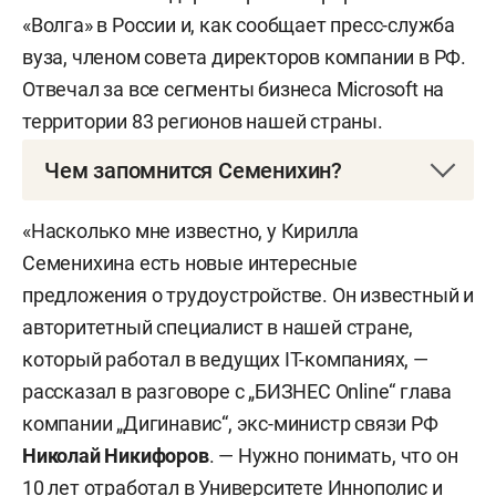
«Волга» в России и, как сообщает пресс-служба
вуза, членом совета директоров компании в РФ.
Отвечал за все сегменты бизнеса Microsoft на
территории 83 регионов нашей страны.
Чем запомнится Семенихин?
За время работы
Кирилла Семенихина
число
«Насколько мне известно, у Кирилла
студентов в вузе выросло в 4 раза до 1,2 тысячи.
Семенихина есть новые интересные
В Иннополисе стало на 7 новых научных
предложения о трудоустройстве. Он известный и
лабораторий больше, открылись 13 центров
авторитетный специалист в нашей стране,
разработки для индустриальных заказчиков,
который работал в ведущих IT-компаниях, —
перечислила сегодня пресс-служба заслуги
рассказал в разговоре с „БИЗНЕС Online“ глава
бывшего директора. Среди открытий последних
компании „Дигинавис“, экс-министр связи РФ
лет — межотраслевой центр трансфера
Николай Никифоров
. — Нужно понимать, что он
технологий, в котором сотрудники Иннополиса
10 лет отработал в Университете Иннополис и