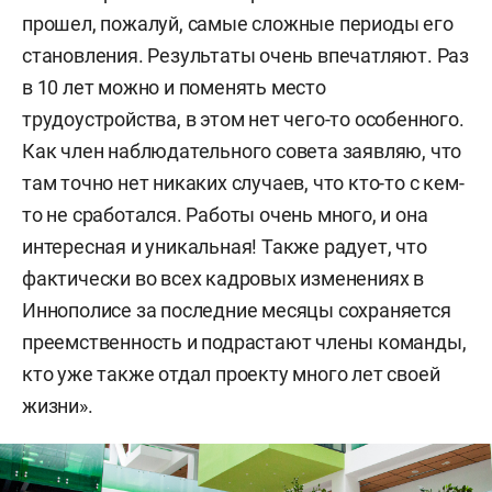
зарегистрировали 699 результатов
прошел, пожалуй, самые сложные периоды его
интеллектуальной деятельности,
становления. Результаты очень впечатляют. Раз
исследовательский центр в сфере
в 10 лет можно и поменять место
искусственного интеллекта, передовая
трудоустройства, в этом нет чего-то особенного.
инженерная школа. В 2023-м открылись три
Как член наблюдательного совета заявляю, что
новых жилых корпуса для студентов на 1 тыс.
там точно нет никаких случаев, что кто-то с кем-
мест. Также в прошлом году Иннополис открыл
то не сработался. Работы очень много, и она
офис в Ханчжоу, который продвигает продукты
интересная и уникальная! Также радует, что
Татарстана на рынке Китая.
фактически во всех кадровых изменениях в
Иннополисе за последние месяцы сохраняется
преемственность и подрастают члены команды,
кто уже также отдал проекту много лет своей
жизни».