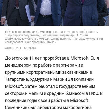
«Я благодарен Кириллу Семенихину за годы плодотворной работы и
выдающиеся результаты, — отметил вице-премьер РТ Роман
Шайхутдинов. — Смена руководителя не повлияет на текущие учебные и
исследовательские программы вуза»
Фото: «БИЗНЕС Online»
До этого он 11 лет проработал в Microsoft. Был
менеджером по работе с партнерами и
крупными корпоративными заказчиками в
Татарстане, Удмуртии и Марий Эл компании
Microsoft. Затем работал с государственным
сектором и малым и средним бизнесом в ПФО. В
последние годы своей работы в Microsoft
Семенихин был директором макрорегиона