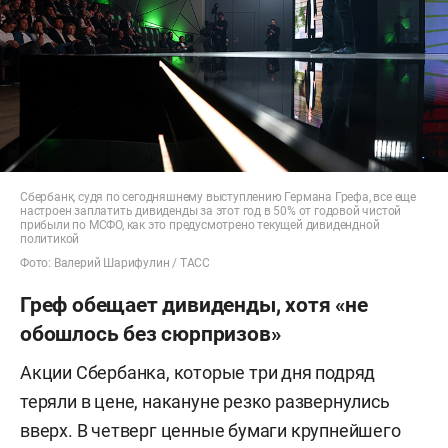
Сбербанк, судя по сегодняшнему выступлению Германа Грефа, все еще
настроен заплатить дивиденды за этот год в 50% от годовой чистой
прибыли по МСФО, как это предусмотрено текущей дивидендной
политикой
Фото: Валерий Шарифулин / ТАСС
Греф обещает дивиденды, хотя «не
обошлось без сюрпризов»
Акции Сбербанка, которые три дня подряд
теряли в цене, накануне резко развернулись
вверх. В четверг ценные бумаги крупнейшего