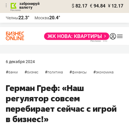
забронируй
$
82.17
€
94.84
¥
12.17
валюту
22.3°
20.4°
Челны
Москва
6 декабря 2024
#
#
#
#
#
банки
бизнес
политика
финансы
экономика
Герман Греф: «Наш
регулятор совсем
перебирает сейчас с игрой
в бизнес!»