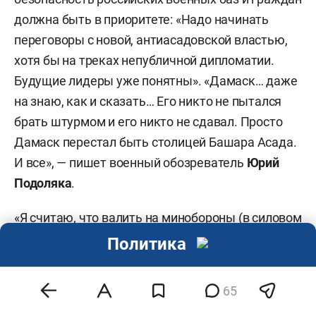
должна быть в приоритете: «Надо начинать
переговоры с новой, антиасадовской властью,
хотя бы на треках непубличной дипломатии.
Будущие лидеры уже понятны». «Дамаск… даже
на знаю, как и сказать… Его никто не пытался
брать штурмом и его никто не сдавал. Просто
Дамаск перестал быть столицей Башара Асада.
И все», — пишет военный обозреватель
Юрий
Подоляка
.
«Я считаю, что валить на минобороны (в силовом
плане) падение Сирии нельзя. Если мы вывели
Политика
войска, а я сам присутствовал при
торжественном выводе, кстати, и Владимир
65
Путин там же был, вывели, а какой фактор