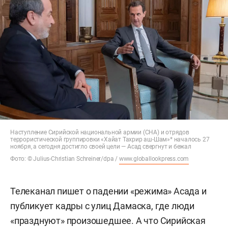
Наступление Сирийской национальной армии (СНА) и отрядов
террористической группировки «Хайат Тахрир аш-Шам»* началось 27
ноября, а сегодня достигло своей цели — Асад свергнут и бежал
Фото: © Julius-Christian Schreiner/dpa /
www.globallookpress.com
Телеканал пишет о падении «режима» Асада и
публикует кадры с улиц Дамаска, где люди
«празднуют» произошедшее. А что Сирийская