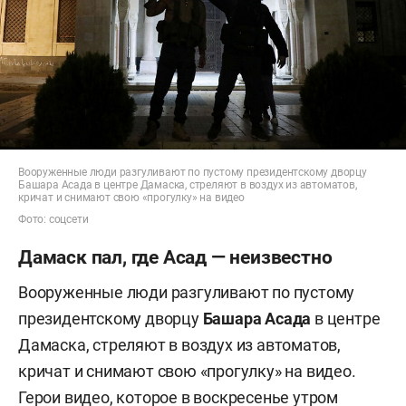
Вооруженные люди разгуливают по пустому президентскому дворцу
Башара Асада в центре Дамаска, стреляют в воздух из автоматов,
кричат и снимают свою «прогулку» на видео
Фото: соцсети
Дамаск пал, где Асад — неизвестно
Вооруженные люди разгуливают по пустому
президентскому дворцу
Башара Асада
в центре
Дамаска, стреляют в воздух из автоматов,
кричат и снимают свою «прогулку» на видео.
Герои видео, которое в воскресенье утром