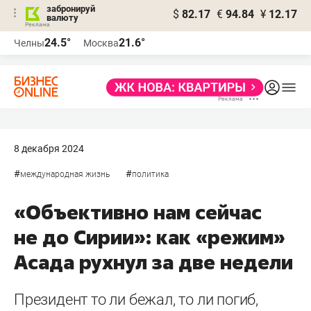
забронируй
$
82.17
€
94.84
¥
12.17
валюту
24.5°
21.6°
Челны
Москва
8 декабря 2024
#
#
международная жизнь
политика
«Объективно нам сейчас
не до Сирии»: как «режим»
Асада рухнул за две недели
Президент то ли бежал, то ли погиб,