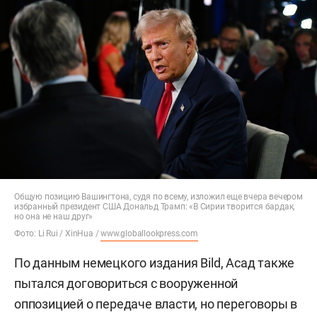
Общую позицию Вашингтона, судя по всему, изложил еще вчера вечером
избранный президент США Дональд Трамп: «В Сирии творится бардак,
но она не наш друг»
Фото: Li Rui / XinHua /
www.globallookpress.com
По данным немецкого издания Bild, Асад также
пытался договориться с вооруженной
оппозицией о передаче власти, но переговоры в