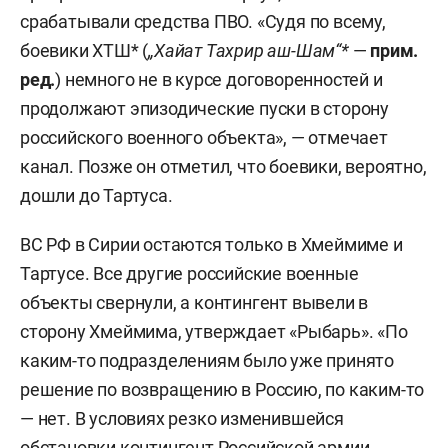
срабатывали средства ПВО. «Судя по всему,
боевики ХТШ* (
„Хайат Тахрир аш-Шам“*
—
прим.
ред.
) немного не в курсе договоренностей и
продолжают эпизодические пуски в сторону
российского военного объекта», — отмечает
канал. Позже он отметил, что боевики, вероятно,
дошли до Тартуса.
ВС РФ в Сирии остаются только в Хмеймиме и
Тартусе. Все другие российские военные
объекты свернули, а контингент вывели в
сторону Хмеймима, утверждает «Рыбарь». «По
каким-то подразделениям было уже принято
решение по возвращению в Россию, по каким-то
— нет. В условиях резко изменившейся
обстановки контингент Российской армии,