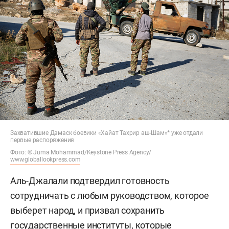
Захватившие Дамаск боевики «Хайат Тахрир аш-Шам»* уже отдали
первые распоряжения
Фото: © Juma Mohammad/Keystone Press Agency/
www.globallookpress.com
Аль-Джалали подтвердил готовность
сотрудничать с любым руководством, которое
выберет народ, и призвал сохранить
государственные институты, которые