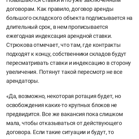
арендаторы, следующие три корпуса будут
договорам. Как правило, договор аренды
введены в строй до IV квартала 2026-го.
большого складского объекта подписывается на
длительный срок, в нем прописывается
Проект реализуется компанией DoorHan, объем
ежегодная индексация арендной ставки.
инвестиций — около 20 млрд рублей.
Стрюкова отмечает, что там, где контракты
подходят к концу, собственники складов будут
Индустриальный парк «Дружба»:
проект в
пересматривать ставки и индексацию в сторону
Зеленодольском районе, на территории
увеличения. Потянут такой пересмотр не все
индустриального парка «Тура 2.0».
Реализуется
арендаторы.
компанией R1 в качестве девелопера и
проектировщика, площадь парка — 34 га, объем
«Да, возможно, некоторая ротация будет, но
инвестиций — около 12 млрд рублей. Парк
освобождения каких-то крупных блоков не
предполагает помещения форматов Light
предвидится. Все же вакансия пока слишком
Industrial — для размещения легких производств
мала, чтобы отказываться от действующего
и Big Box, которые подходят для логоцентров.
договора. Если такие ситуации и будут, то
Крупнейший объект — фулфилмент-центр