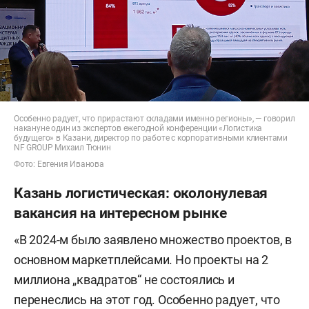
Особенно радует, что прирастают складами именно регионы», — говорил
накануне один из экспертов ежегодной конференции «Логистика
будущего» в Казани, директор по работе с корпоративными клиентами
NF GROUP Михаил Тюнин
Фото: Евгения Иванова
Казань логистическая: околонулевая
вакансия на интересном рынке
«В 2024-м было заявлено множество проектов, в
основном маркетплейсами. Но проекты на 2
миллиона „квадратов“ не состоялись и
перенеслись на этот год. Особенно радует, что