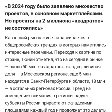
Татьяна Ким
подтвердила
планы по реализации
«В 2024 году было заявлено множество
задумки.
проектов, в основном маркетплейсами.
Фулфилмент-центр от
Ozon:
В июле 2024 года
Но проекты на 2 миллиона «квадратов»
Ozon запустил третью очередь логистического
не состоялись»
комплекса на территории промышленного парка
Казанский рынок живет и развивается в
«Зеленодольск», а также
анонсировал
планы по
общероссийских трендах, в которых наметились
открытию в регионе еще одного фулфилмент-
интересные перемены. Переходя к картине по
центра общей площадью 85 тыс. кв. метров.
стране, Тюнин отметил, что на сегодня в рынке
Новый складской комплекс расположится в
— около 50 млн «квадратов» складов, львиная
индустриальном парке «Тура 2.0». Старт
доля — в Московском регионе, еще 5 млн —
операций запланирован на конец 2026 года, а на
находятся в Санкт-Петербурге и области, 18 млн
полную мощность логистический хаб выйдет в
— в остальных регионах России. Тренд на
2027-м. Объект будет построен по формату build
«смещение» внимания в регионы радует:
to suit — девелопер «Ромекс» строит здание по
субъекты России прирастают складскими
техническому заданию Ozon и передает его
площадями каждый год и продолжат это делать.