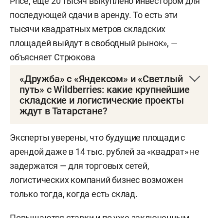
Price, еще 20 тысяч выкуплено инвестором для
последующей сдачи в аренду. То есть эти
тысячи квадратных метров складских
площадей выйдут в свободный рынок», —
объясняет Стрюкова
«Дружба» с «Яндексом» и «Светлый
путь» с Wildberries: какие крупнейшие
складские и логистические проекты
ждут в Татарстане?
Технопарк
DoorHan
в Столбище:
на 142 га
Эксперты уверены, что будущие площади с
планируется
разместить
несколько корпусов
арендой даже в 14 тыс. рублей за «квадрат» не
суммарной площадью более 580 тыс. кв. м, где
задержатся — для торговых сетей,
500 тыс. «квадратов» составят складские
логистических компаний бизнес возможен
площади, еще 80 тыс. — офисная зона. Первый
только тогда, когда есть склад.
корпус технопарка введен в эксплуатацию в IV
квартале 2024 года, в нем уже расположились
Повышаются ставки и по уже заключенным