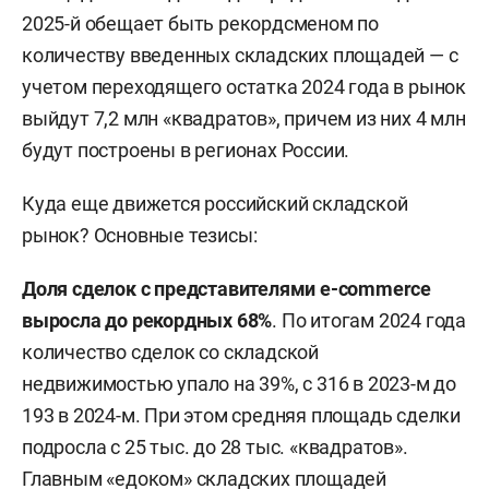
маркетплейсу в долгосрочную аренду.
2025-й обещает быть рекордсменом по
количеству введенных складских площадей — с
NK «Парк Казань»:
проект складского
учетом переходящего остатка 2024 года в рынок
комплекса класса А от федерального
выйдут 7,2 млн «квадратов», причем из них 4 млн
девелопера NK Group. Расположится объект в
будут построены в регионах России.
Пестречинском районе, планируемая площадь —
более 200 тыс. кв. метров. Строительство
Куда еще движется российский складской
стартовало в III квартале 2024 года. Суммарная
рынок? Основные тезисы:
площадь под застройку, согласно
данным
компании, — 33 гектара.
Доля сделок с представителями
e-commerce
выросла до рекордных 68%
. По итогам 2024 года
количество сделок со складской
недвижимостью упало на 39%, с 316 в 2023-м до
193 в 2024-м. При этом средняя площадь сделки
подросла с 25 тыс. до 28 тыс. «квадратов».
Главным «едоком» складских площадей