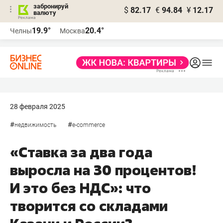
забронируй
$
82.17
€
94.84
¥
12.17
валюту
19.9°
20.4°
Челны
Москва
28 февраля 2025
#
#
недвижимость
e-commerce
«Ставка за два года
выросла на 30 процентов!
И это без НДС»: что
творится со складами