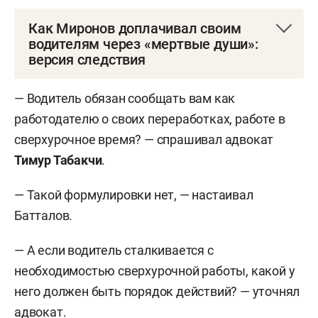
Как Миронов доплачивал своим
водителям через «мертвые души»:
версия следствия
По версии СКР и прокуратуры, экс-глава
— Водитель обязан сообщать вам как
КирМоса несколько лет оплачивал переработки
работодателю о своих переработках, работе в
собственным водителям, но не из своего
сверхурочное время? — спрашивал адвокат
кармана.
Тимур Табакчи
.
Так, водителю
Владиславу Златковскому
,
— Такой формулировки нет, — настаивал
который работал с сентября 2016 года, он
Батталов.
обещал по 15 тыс. рублей в месяц за то, что тот
задерживался на работе, а иногда был
— А если водитель сталкивается с
вынужден работать и в выходные, и в
необходимостью сверхурочной работы, какой у
праздничные дни. Для этого
Сергей Миронов
него должен быть порядок действий? — уточнял
якобы дал указание директору МУП «ДРЭУ
адвокат.