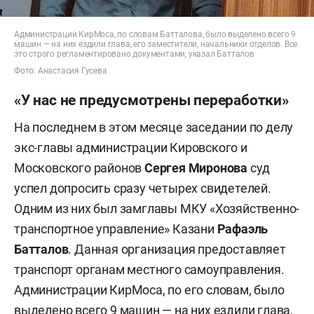
Администрации КирМоса, по словам Батталова, было выделено всего 9
машин — на них ездили глава, его заместители, начальники отделов. Все
это строго регламентировано документами, указал Батталов
Фото: Анастасия Гусева
«У нас не предусмотрены переработки»
На последнем в этом месяце заседании по делу
экс-главы администрации Кировского и
Московского районов
Сергея Миронова
суд
успел допросить сразу четырех свидетелей.
Одним из них был замглавы МКУ «Хозяйственно-
транспортное управление» Казани
Рафаэль
Батталов
. Данная организация предоставляет
транспорт органам местного самоуправления.
Администрации КирМоса, по его словам, было
выделено всего 9 машин — на них ездили глава,