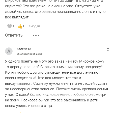
Миронов тем временем почти год сидит в СИЗО - за что
сидит-то? Это же даже не смешно уже. Отпустите уже
домой человека, это реально неоправданно долго и глупо
все выглядит.
0
1
эмодзи
Ответить
KSV2513
25 Апреля 2025
22:20
Я одного понять не могу это заказ чей то? Миронов кому
то дорогу перешел? Столько внимания этому процессу!!!
Копни любого другого руководителя- все доплачивают
своим водителям!. Кто как может, тот так и
выкручивается. Систему нужно менять, а не людей судить
за несовершенства законов. Похоже очень крепкая семья
у них. С какой болью и одновременно любовью он смотрит
на жену. Поскорее бы уж это все закончилось и дети
снова увидели своего отца.