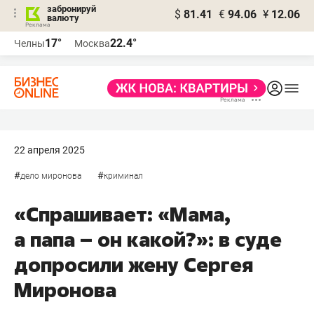
забронируй
$
81.41
€
94.06
¥
12.06
валюту
17°
22.4°
Челны
Москва
22 апреля 2025
#
#
дело миронова
криминал
«Спрашивает: «Мама,
а папа – он какой?»: в суде
допросили жену Сергея
Миронова