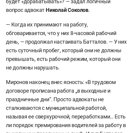
будет «дорабатывать»? — задал логичный
2024-го отец Шарапова, будучи «дворником»,
вопрос адвокат
Николай Соколов
.
«заработал» 674 тыс. рублей (а еще МУП
заплатило за него 205 тыс. рублей налогов).
— Когда их принимают на работу,
Ущерб по данному эпизоду следствие оценило в
обговаривается, что у них 8-часовой рабочий
879 тыс. рублей. И, как следует из
день, — продолжал настаивать Батталов. — У них
обвинительного заключения, Шарапов в целом
есть суточный пробег, который они не должны
за четыре года работы получил доплаты на 1,4
превышать, есть рабочий режим, который они
млн рублей, или в среднем по 29 тыс. рублей в
не должны нарушать.
месяц.
Миронов наконец внес ясность: «В трудовом
Соответствующие эпизоды следствие
договоре прописана работа „в выходные и
квалифицировало как превышение полномочий
праздничные дни“. Просто адвокаты не
(ст. 286 УК РФ), Миронов вину не признает.
сталкиваются с муниципальной работой,
называя ее сверхурочной, переработками… Есть
ли порядок премирования водителей за работу в