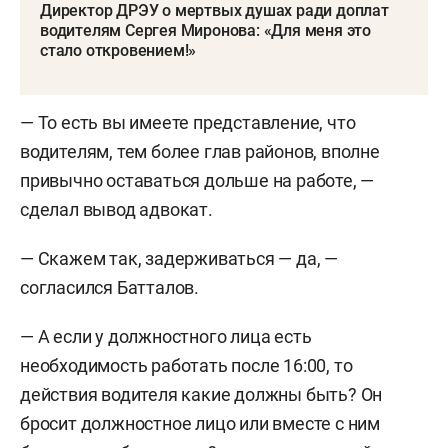
388 тыс. рублей и заплатило 118 тыс. рублей
Директор ДРЭУ о мертвых душах ради доплат
налогов. Общая сумма ущерба по данному
водителям Сергея Миронова: «Для меня это
стало откровением!»
эпизоду, по версии следствия и обвинения,
составила 962 тыс. рублей.
— То есть вы имеете представление, что
Но на этом доплаты не закончились, полагает
водителям, тем более глав районов, вполне
обвинение. По его версии, Миронов пообещал
привычно оставаться дольше на работе, —
Шарапову более высокую доплату за
сделал вывод адвокат.
переработки. Для этого «дал незаконное
указание» директору МУП «ДРЭУ» фиктивно
— Скажем так, задерживаться — да, —
трудоустроить к себе отца Шарапова, например
согласился Батталов.
дворником, чтобы тот получал зарплату, но при
— А если у должностного лица есть
этом не работал. Деньги, которые
необходимость работать после 16:00, то
выплачивались «дворнику», на самом деле
действия водителя какие должны быть? Он
предназначались водителю Миронова, считает
бросит должностное лицо или вместе с ним
обвинение. И так с августа 2021-го по февраль