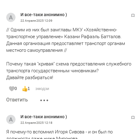
И все-таки анонимно )
22 Апреля 2025
12:09
// Одним из них был замглавы МКУ «Хозяйственно-
транспортное управление» Казани Рафаэль Батталов.
Данная организация предоставляет транспорт органам
местного самоуправления //
Почему такая "кривая" схема предоставления служебного
транспорта государственным чиновникам?
Давайте разбираться!
0
1
эмодзи
Ответить
И все-таки анонимно )
22 Апреля 2025
12:18
Я почему-то вспомнил Игоря Сивова - и он был по
должности даже ниже Миронова.