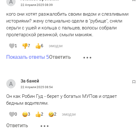
22 Апреля 2025
08:39
кого они хотят разжалобить своим видом и слезливыми
историями? жену специально одели в "рубище", сняли
серьги с ушей и кольца с пальцев, волосы собрали
пролетарской резинкой, смыли макияж.
1
7
6
эмодзи
Ответить
Показать ответы 5
За баней
22 Апреля 2025
08:54
Он как Робин Гуд - берет у богатых МУПов и отдает
бедным водителям.
0
3
2
2
эмодзи
Ответить