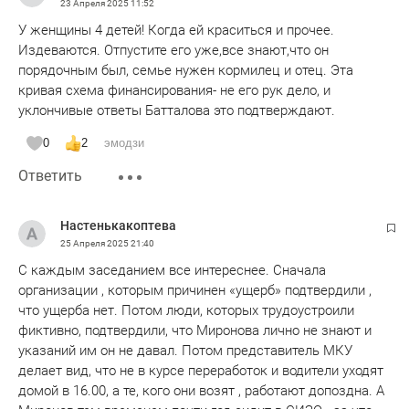
23 Апреля 2025
11:52
У женщины 4 детей! Когда ей краситься и прочее.
Издеваются. Отпустите его уже,все знают,что он
порядочным был, семье нужен кормилец и отец. Эта
кривая схема финансирования- не его рук дело, и
уклончивые ответы Батталова это подтверждают.
0
2
эмодзи
Ответить
Настенькакоптева
25 Апреля 2025
21:40
С каждым заседанием все интереснее. Сначала
организации , которым причинен «ущерб» подтвердили ,
что ущерба нет. Потом люди, которых трудоустроили
фиктивно, подтвердили, что Миронова лично не знают и
указаний им он не давал. Потом представитель МКУ
делает вид, что не в курсе переработок и водители уходят
домой в 16.00, а те, кого они возят , работают допоздна. А