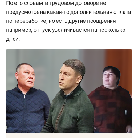
По его словам, в трудовом договоре не
брат Шарапова получил на карту 348 тыс. рублей
предусмотрена какая-то дополнительная оплата
— это была зарплата за работу водителем Ford
по переработке, но есть другие поощрения —
(обвинение, напомним, уверено, что он был
например, отпуск увеличивается на несколько
трудоустроен фиктивно). Более того, МУП
дней.
заплатило за него налоги еще на 106 тыс.
рублей.
Когда брат Шарапова уволился, последний
«привел» ему на замену своего знакомого
Валерия
Зайчикова
, заявив ему, что устроиться
на работу надо будет только по бумагам, а
трудиться за него, мол, станет он сам. Зайчиков
согласился, и все случилось уже по старой
схеме, уверено обвинение. С мая 2022-го по март
2024-го МУП перевело Зайчикову за «работу»