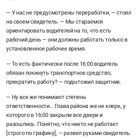
Кировского района Казани»
Юрию Карапузову
— У нас не предусмотрены переработки, — стоял
устроить в организацию жену водителя
на своем свидетель. — Мы стараемся
Златковского.
Екатерина Златковская
была
ориентировать водителей на то, что есть
принята дорожной рабочей, но по факту не
рабочий день — они должны работать только в
работала и получала зарплату, которую
установленное рабочее время.
переводила своему мужу. И почти за три года,
которые была трудоустроена женщина, с 2017-
— То есть фактически после 16:00 водитель
го по 2020-й, на нее «потратили» 787 тыс. рублей:
обязан покинуть транспортное средство,
603 тыс. рублей — зарплата, остальное — налоги.
прекратить работу? — подытожил защитник.
Затем история повторилась с водителем
— Ну все же понимают степень
Альбертом Шараповым
. Зная, что на балансе
ответственности… Глава района же не клерк, у
администрации был Ford Mondeo, Миронов
которого в 16:00 закрыли все двери и
якобы дал указание Карапузову трудоустроить
разошлись. Понятно, что никто не работает
водителем на данный Ford брата Шарапова. За
[строго по графику], — развел руками свидетель.
два года, с февраля 2020-го по апрель 2022-го,