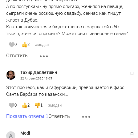
А по поступкам - ну прямо олигарх, женился на певице,
сыграли очень роскошную свадьбу, сейчас как пишут
живет в Дубае.
Как так получается и бюджетников с зарплатой в 50
тысяч, хочется спросить? Может они финансовые гении?
0
2
эмодзи
Ответить
Тахир Давлетшин
22 Апреля 2025
13:05
Этот процесс, как и гафуровский, превращается в фарс.
Санта Барбара по казански...
0
2
1
эмодзи
Ответить
Показать ответы 1
Modi