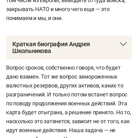
том числе из Европы, выводить оттуда войска,
закрывать НАТО и много чего еще — это
понимаем и мы, и они.
Краткая биография Андрея
Школьникова
Андрей Юрьевич Школьников
родился 4 декабря
Вопрос сроков, собственно говоря, что будет
1979 года в Челябинске.
дано взамен. Тот же вопрос замороженных
валютных резервов, других активов, каких-то
В 1997-м окончил физмат-лицей №1511 при
разграничений. И только потом встанет вопрос
МИФИ (ранее ФМШ №542).
по поводу продолжения военных действий. Эта
1997–2003 — МИФИ, факультет
карта будет отыграна, а решение принято. Но то,
информационной безопасности, диплом с
насколько это затянется, зависит не от того, как
отличием.
идут военные действия. Наша задача — не