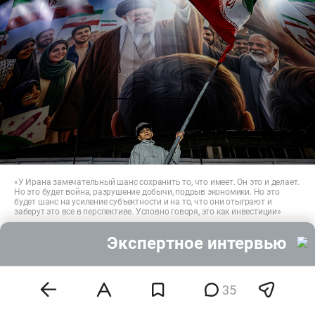
«У Ирана замечательный шанс сохранить то, что имеет. Он это и делает.
Но это будет война, разрушение добычи, подрыв экономики. Но это
будет шанс на усиление субъектности и на то, что они отыграют и
заберут это все в перспективе. Условно говоря, это как инвестиции»
Фото: © Iranian Supreme Leader’S Office / Keystone Press Agency /
www.globallookpress.com
Экспертное интервью
«У Ирана будущее по сравнению со
всеми соседями замечательное»
35