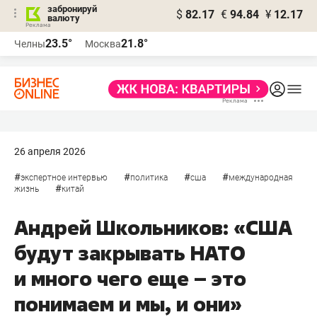
забронируй
$
82.17
€
94.84
¥
12.17
валюту
23.5°
21.8°
Челны
Москва
26 апреля 2026
#
#
#
#
экспертное интервью
политика
сша
международная
#
жизнь
китай
Андрей Школьников: «США
будут закрывать НАТО
и много чего еще – это
понимаем и мы, и они»