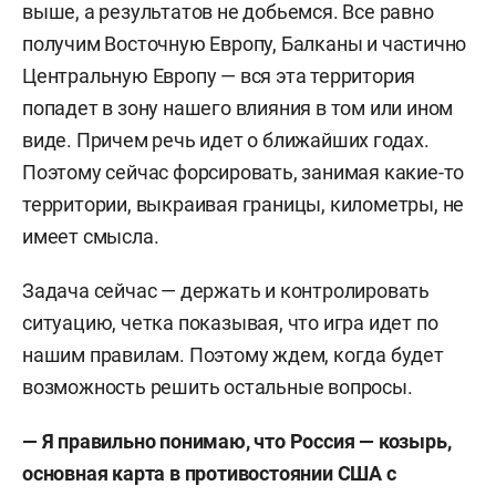
В 2005 году перешел в консалтинг, а с 2007-го
выше, а результатов не добьемся. Все равно
стал работать внутри компаний (in house).
получим Восточную Европу, Балканы и частично
Центральную Европу — вся эта территория
2012–2017 — работа в ООО «Стройгазмонтаж»
попадет в зону нашего влияния в том или ином
главным профессиональным стратегом и
виде. Причем речь идет о ближайших годах.
инвестиционным аналитиком в должности
Поэтому сейчас форсировать, занимая какие-то
заместителя начальника департамента.
территории, выкраивая границы, километры, не
имеет смысла.
В настоящее время продолжает работать
корпоративным стратегом в одной из
Задача сейчас — держать и контролировать
крупнейших компаний России и параллельно
ситуацию, четка показывая, что игра идет по
занимается геостратегией.
нашим правилам. Поэтому ждем, когда будет
возможность решить остальные вопросы.
Геостратегическая деятельность: автор более
200 статей по геостратегии, автор книги
— Я правильно понимаю, что Россия — козырь,
«Национальные стратегии: геостратегический
основная карта в противостоянии США с
взгляд на будущее мира и России 2021–2090