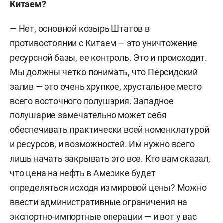
Китаем?
годов».
— Нет, основной козырь Штатов в
Ведущий и участник информационно-
противостоянии с Китаем — это уничтожение
аналитических программ и передач. Преподавал
ресурсной базы, ее контроль. Это и происходит.
на курсах повышения квалификации Военного
Мы должны четко понимать, что Персидский
университета минобороны РФ.
залив — это очень хрупкое, хрустальное место
всего восточного полушария. Западное
Ведущий авторской передачи на «Радио Звезда»
полушарие замечательно может себя
с 2022 года.
обеспечивать практически всей номенклатурой
Владелец авторского телеграм-канала
и ресурсов, и возможностей.
Им нужно всего
«Геостратег» (более 130 тыс. подписчиков).
лишь начать закрывать это все. Кто вам сказал,
что цена на нефть в Америке будет
определяться исходя из мировой цены? Можно
ввести административные ограничения на
экспортно-импортные операции — и вот у вас