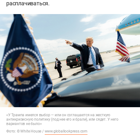
расплачиваться.
«У Трампа имелся выбор — или он соглашается на жесткую
антикризисную политику (под нее его и брали), или сядет. У него
вариантов не было»
Фото: © White House /
www.globallookpress.com