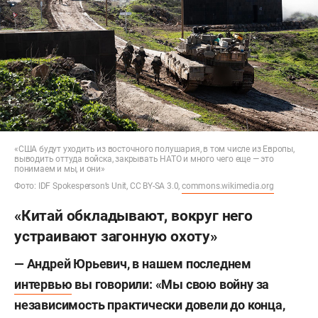
«США будут уходить из восточного полушария, в том числе из Европы,
выводить оттуда войска, закрывать НАТО и много чего еще — это
понимаем и мы, и они»
Фото: IDF Spokesperson’s Unit, CC BY-SA 3.0,
commons.wikimedia.org
«Китай обкладывают, вокруг него
устраивают загонную охоту»
— Андрей Юрьевич, в нашем последнем
интервью
вы говорили: «Мы свою войну за
независимость практически довели до конца,