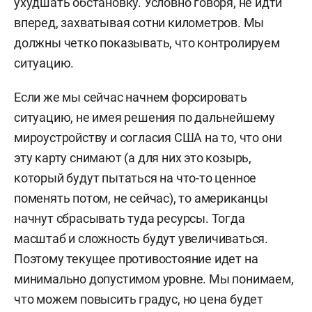
ухудшать обстановку. Условно говоря, не идти
2002–2005 — экономико-аналитический
вперед, захватывая сотни километров. Мы
институт (ЭАИ) МИФИ.
должны четко показывать, что контролируем
ситуацию.
2007–2010 — Институт психологии им.
Выготского РГГУ, кафедра социальной
Если же мы сейчас начнем форсировать
психологии, диплом с отличием.
ситуацию, не имея решения по дальнейшему
мироустройству и согласия США на то, что они
Обучался в технической аспирантуре, но к
эту карту снимают (а для них это козырь,
моменту ее завершения изучаемые вопросы
который будут пытаться на что-то ценное
перестали быть интересными (ушел из IT-
поменять потом, не сейчас), то американцы
отрасли в стратегию и не стал защищаться).
начнут сбрасывать туда ресурсы. Тогда
Первые годы трудовой деятельности посвятил
масштаб и сложность будут увеличиваться.
IT-сфере — программист, руководитель
Поэтому текущее противостояние идет на
проектов.
минимально допустимом уровне. Мы понимаем,
что можем повысить градус, но цена будет