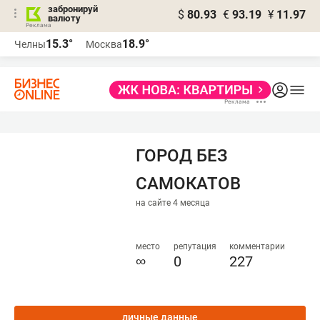
забронируй
$
80.93
€
93.19
¥
11.97
валюту
15.3°
18.9°
Челны
Москва
ГОРОД БЕЗ
САМОКАТОВ
на сайте 4 месяца
место
репутация
комментарии
∞
0
227
личные данные