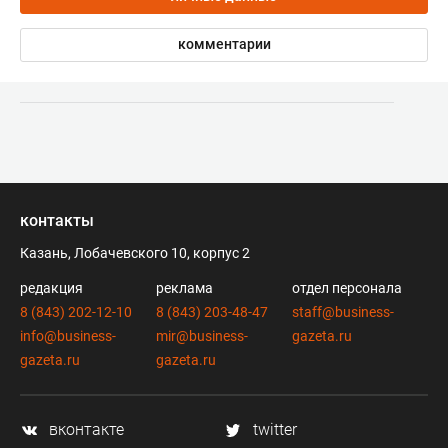
комментарии
контакты
Казань, Лобачевского 10, корпус 2
редакция
реклама
отдел персонала
8 (843) 202-12-10
8 (843) 203-48-47
staff@business-
info@business-
mir@business-
gazeta.ru
gazeta.ru
gazeta.ru
вконтакте
twitter