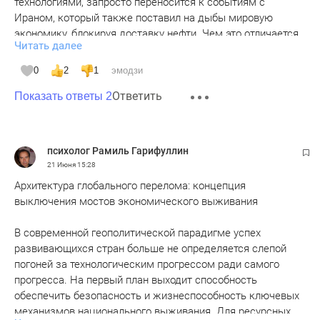
технологиями, запросто переносится к событиям с
Ираном, который также поставил на дыбы мировую
экономику, блокируя доставку нефти. Чем это отличается
Читать далее
от попыток Китая контролировать процессы в
современных условиях. Иран обратился также успешно к
0
2
1
эмодзи
тому. что происходило в прошлом веке и вполне успешно.
Ответить
Показать ответы 2
психолог Рамиль Гарифуллин
21 Июня
15:28
Архитектура глобального перелома: концепция
выключения мостов экономического выживания
В современной геополитической парадигме успех
развивающихся стран больше не определяется слепой
погоней за технологическим прогрессом ради самого
прогресса. На первый план выходит способность
обеспечить безопасность и жизнеспособность ключевых
механизмов национального выживания. Для ресурсных