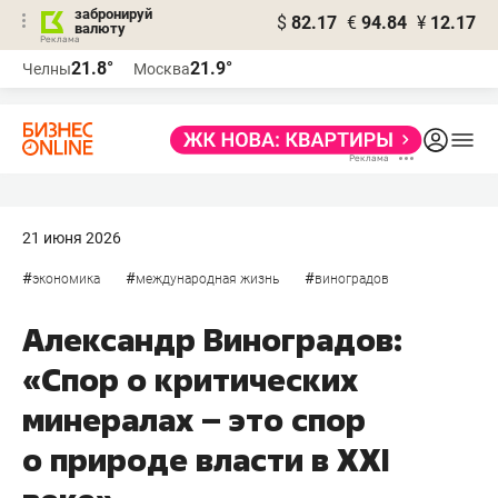
забронируй
$
82.17
€
94.84
¥
12.17
валюту
21.8°
21.9°
Челны
Москва
21 июня 2026
#
#
#
экономика
международная жизнь
виноградов
Александр Виноградов:
«Спор о критических
минералах – это спор
о природе власти в XXI