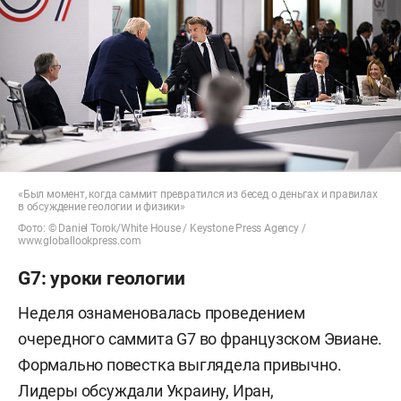
«Был момент, когда саммит превратился из бесед о деньгах и правилах
в обсуждение геологии и физики»
Фото: © Daniel Torok/White House / Keystone Press Agency /
www.globallookpress.com
G7: уроки геологии
Неделя ознаменовалась проведением
очередного саммита G7 во французском Эвиане.
Формально повестка выглядела привычно.
Лидеры обсуждали Украину, Иран,