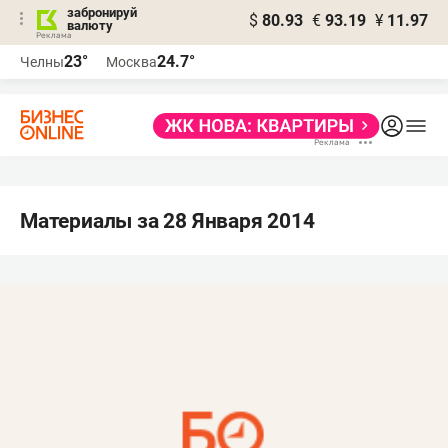
забронируй
$
80.93
€
93.19
¥
11.97
валюту
23°
24.7°
Челны
Москва
Материалы за 28 Января 2014