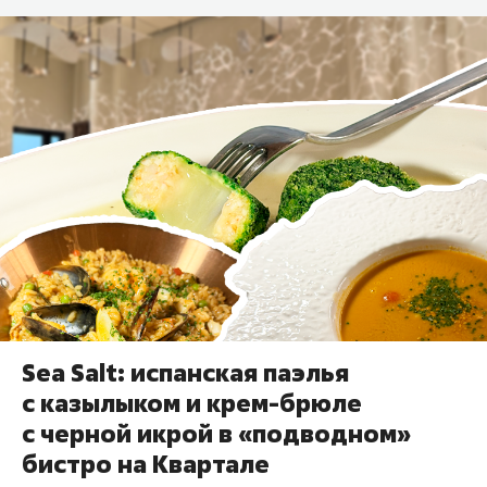
Sea Salt: испанская паэлья
с казылыком и крем-брюле
с черной икрой в «подводном»
бистро на Квартале