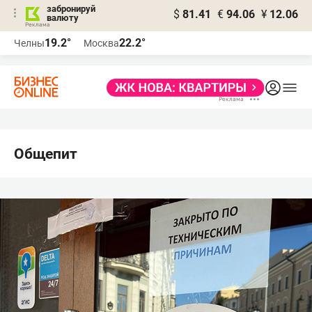
забронируй
$
81.41
€
94.06
¥
12.06
валюту
19.2°
22.2°
Челны
Москва
Общепит