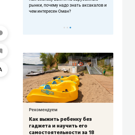
рафакте,
рынки, почему надо знать аксакалов и
о трехкратно
кредитов
чем интересен Оман?
клиентах и ч
Рекомендуем
Рекоме
лья
Как выжить ребенку без
Салих
есте
гаджета и научить его
«Если
а –
самостоятельности за 18
с мин