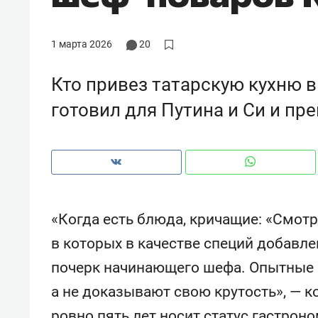
рынки, почему надо знать аксакал
чем интересен Оман?
1 марта 2026
20
Кто привез татарскую кухню 
готовил для Путина и Си и пр
«Когда есть блюда, кричащие: «Смотр
в которых в качестве специй добавле
Рекомендуем
Рекоме
почерк начинающего шефа. Опытные и
Оставить шум за волной: как
Психо
а не доказывают свою крутость», — 
строят тишину в казанском
«Дире
ЖК «Заря»
когда 
ровно пять лет носит статус гастрон