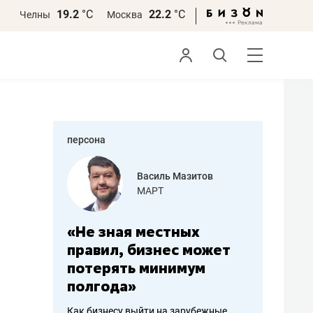
19.2
°С
22.2
°С
Челны
Москва
персона
еменова
Василь Мазитов
»
МАРТ
а: работа
«Не зная местных
«Мне лу
ечься
правил, бизнес может
не зара
вствовать
потерять минимум
чем пот
полгода»
репутац
пошиву
Как бизнесу выйти на зарубежные
Владелец от