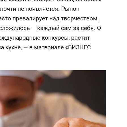
сверхнагрузку
для меня это челлендж
 почти не появляется. Рынок
сом»
асто превалирует над творчеством,
сложилось — каждый сам за себя. О
международные конкурсы, растит
а кухне, — в материале «БИЗНЕС