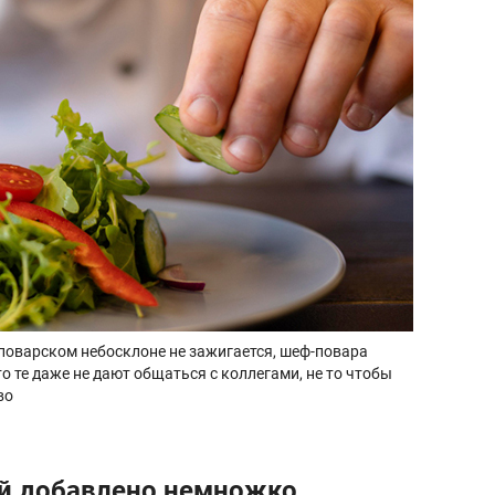
 поварском небосклоне не зажигается, шеф-повара
то те даже не дают общаться с коллегами, не то чтобы
во
ий добавлено немножко