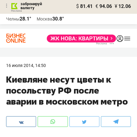
забронируй
$
81.41
€
94.06
¥
12.06
валюту
28.1°
30.8°
Челны
Москва
16 июля 2014, 14:50
Киевляне несут цветы к
посольству РФ после
аварии в московском метро