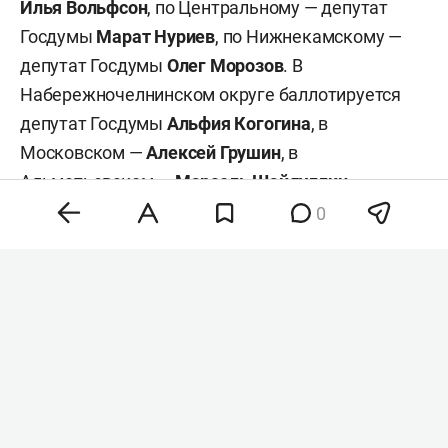
Илья Вольфсон
, по Центральному — депутат
Госдумы
Марат Нуриев
, по Нижнекамскому —
депутат Госдумы
Олег Морозов
. В
Набережночелнинском округе баллотируется
депутат Госдумы
Альфия Когогина
, в
Московском —
Алексей Грушин
, в
Альметьевском —
Марсель Шайдуллин
.
0
#
#
#
выборы-2026
политика
госдума
Комментарии
0
7 августа 2026, 12:41