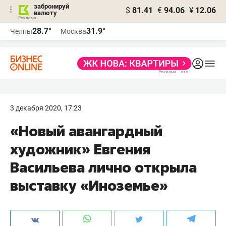
забронируй
$
81.41
€
94.06
¥
12.06
валюту
28.7°
31.9°
Челны
Москва
3 декабря 2020, 17:23
«Новый авангардный
художник» Евгения
Васильева лично открыла
выставку «Иноземье»