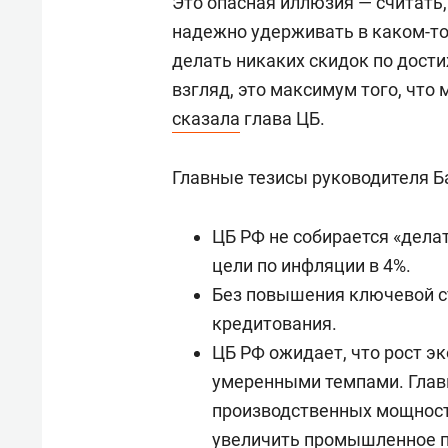
Это опасная иллюзия — считат
надежно удерживать в каком-то
делать никаких скидок по дост
взгляд, это максимум того, что
сказала
глава ЦБ.
Главные тезисы руководителя Ба
ЦБ РФ не собирается «дела
цели по инфляции в 4%.
Без повышения ключевой с
кредитования.
ЦБ РФ ожидает, что рост э
умеренными темпами. Глав
производственных мощносте
увеличить промышленное п