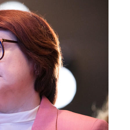
 сверхнагрузку
для меня это челленд
ссом»