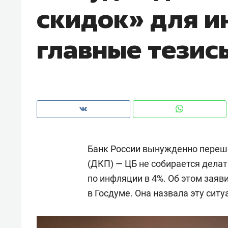
скидок» для и
рынки, почему надо знать аксакал
чем интересен Оман?
главные тезис
Банк России вынужденно переш
(ДКП) — ЦБ не собирается делат
по инфляции в 4%. Об этом заяв
Рекомендуем
Реком
в Госдуме. Она назвала эту сит
Падел, фитнес, танцы и даже
Псих
ниндзя-зал: как ТРЦ «Франт»
«Дир
стал Меккой для любителей
когд