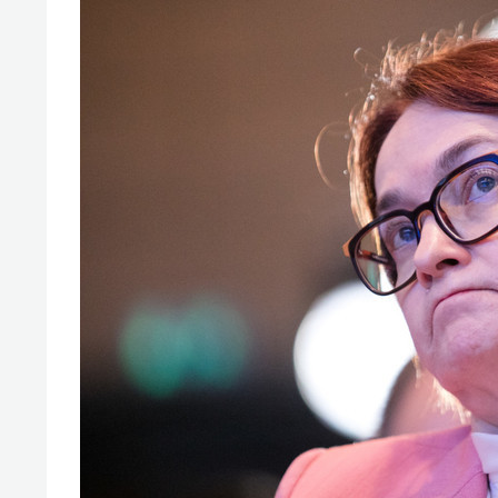
спорта
свою
стре