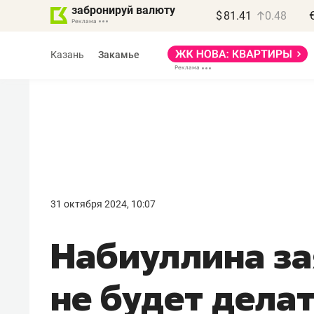
забронируй валюту
$
81.41
0.48
Казань
Закамье
Василь Мазитов
МАРТ
31 октября 2024, 10:07
«Не зная местных
Набиуллина за
правил, бизнес може
потерять минимум
не будет дела
полгода»
Как бизнесу выйти на зарубежные