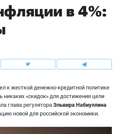
нфляции в 4%:
ов и
о трехкратном росте цен, дотошных
школьной формы о конт
клиентах и чудных запросах мастеров
налогах и развитии без
ы
ел к жесткой денежно-кредитной политике
ь никаких «скидок» для достижения цели
ила глава регулятора
Эльвира Набиуллина
ендуем
Рекомендуем
уацию новой для российской экономики.
отерапевт «Фороса»:
Дизайнер-прораб Нат
екторский невроз» –
Наседкина: «Ремонт в
а человек не считает
с мебелью за 2 миллио