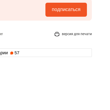
подписаться
er
версия для печати
арии
57