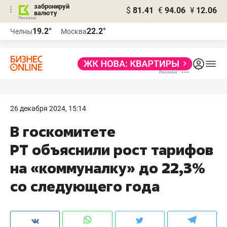
забронируй
$
81.41
€
94.06
¥
12.06
валюту
19.2°
22.2°
Челны
Москва
26 декабря 2024, 15:14
В госкомитете
РТ объяснили рост тарифов
на «коммуналку» до 22,3%
со следующего года