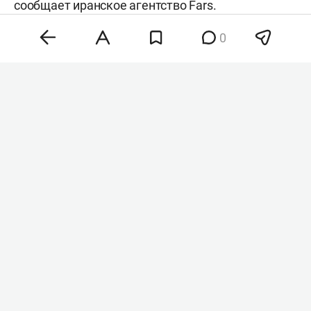
сообщает иранское агентство
Fars
.
0
Фото: «БИЗНЕС Online»
Документ, получивший название
«Стратегические меры по обеспечению