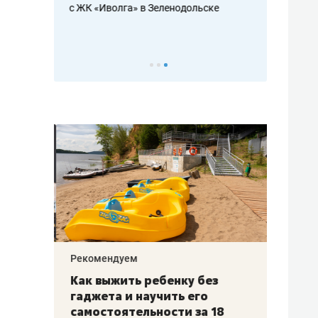
с ЖК «Иволга» в Зеленодольске
ть аксакалов и
школьной фор
налогах и раз
Рекомендуем
Рекоме
лья
Как выжить ребенку без
Салих
есте
гаджета и научить его
«Если
а –
самостоятельности за 18
с мин