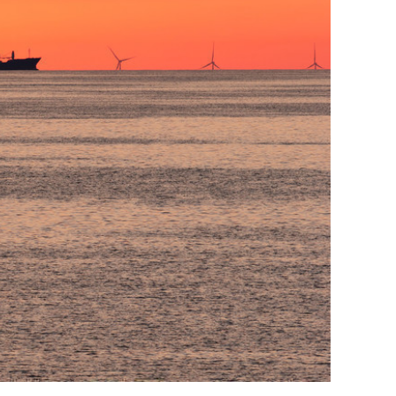
сверхнагрузку
для меня это челлендж
сом»