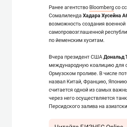
Ранее агентство
Bloomberg
со с
Сомалиленда
Хадара Хусейна А
возможность создания военной 
самопровозглашенной республик
по йеменским хуситам.
Вчера президент США
Дональд 
международную коалицию для о
Ормузском проливе. В числе по
назвал Китай, Францию, Япони
считается одной из самых важн
через него осуществляется танк
Персидского залива на азиатск