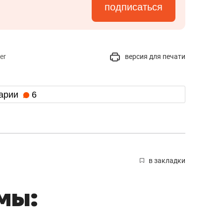
подписаться
er
версия для печати
арии
6
в закладки
мы: