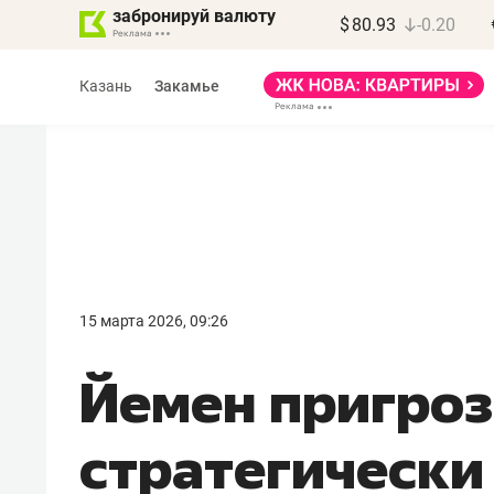
забронируй валюту
$
80.93
-0.20
Казань
Закамье
Марат Арсланов
«КирпичХолдинг»
15 марта 2026, 09:26
«Главная задача
Йемен пригроз
девелопера – найти
правильный продукт»
стратегически
Девелопер из топ-10* застройщико
Башкортостана входит в Татарстан