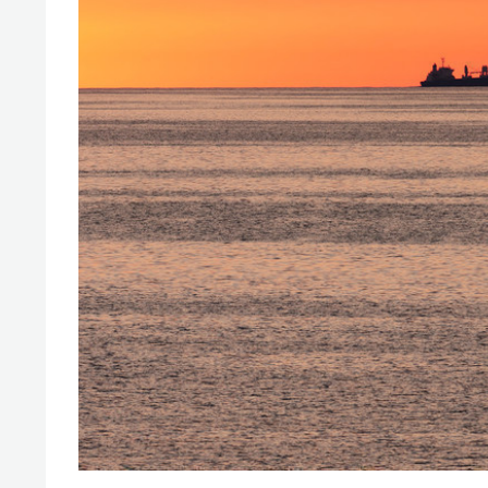
спорта
свою 
стрес