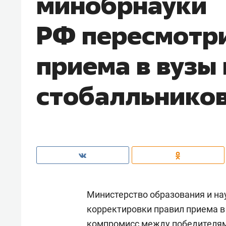
минобрнауки
РФ пересмотр
приема в вузы 
стобалльнико
Министерство образования и н
корректировки правил приема в
компромисс между победителям