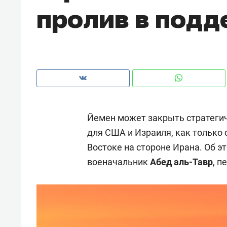
пролив в подд
с ЖК «Иволга» в Зеленодольске
Йемен может закрыть стратеги
для США и Израиля, как только 
Востоке на стороне Ирана. Об 
военачальник
Абед аль-Тавр
, п
Рекомендуем
Рекоме
Падел, фитнес, танцы и даже
Психо
ниндзя-зал: как ТРЦ «Франт»
«Дире
стал Меккой для любителей
когда 