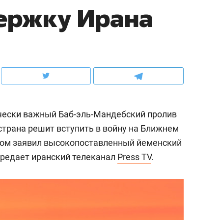
ержку Ирана
школьной формы о контрафакте,
рынки, почему надо зна
налогах и развитии без кредитов
чем интересен Оман?
чески важный Баб-эль-Мандебский пролив
страна решит вступить в войну на Ближнем
этом заявил высокопоставленный йеменский
ередает иранский телеканал
Press TV
.
ндуем
Рекомендуем
терапевт «Фороса»:
Дизайнер-прораб Ната
кторский невроз» –
Наседкина: «Ремонт вм
человек не считает
с мебелью за 2 миллион