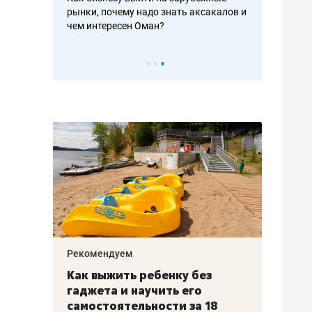
рафакте,
рынки, почему надо знать аксакалов и
о трехкратно
кредитов
чем интересен Оман?
клиентах и ч
Рекомендуем
Рекоме
лья
Как выжить ребенку без
Салих
есте
гаджета и научить его
«Если
а –
самостоятельности за 18
с мин