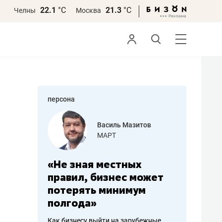
22.1
°С
21.3
°С
Челны
Москва
персона
еменова
Василь Мазитов
»
МАРТ
а: работа
«Не зная местных
«Мне лу
ечься
правил, бизнес может
не зара
вствовать
потерять минимум
чем пот
полгода»
репутац
пошиву
Как бизнесу выйти на зарубежные
Владелец от