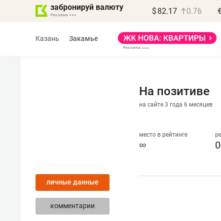
забронируй валюту
$
82.17
0.76
Казань
Закамье
На позитиве
на сайте 3 года 6 месяцев
Василь Мазитов
МАРТ
место в рейтинге
р
∞
0
«Не зная местных
правил, бизнес может
личные данные
потерять минимум
полгода»
комментарии
Как бизнесу выйти на зарубежные