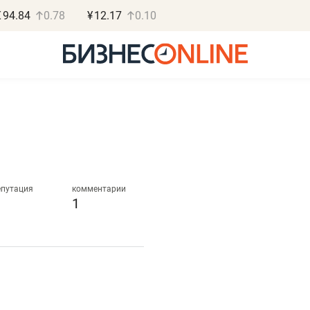
€
94.84
0.78
¥
12.17
0.10
Роман Ободец
Дарья С
«Готовые решения»
«Бросско
епутация
комментарии
1
«Мне лучше
«Мама говорил
не заработать вообще,
помогает отвл
чем потерять
от болезни, чу
репутацию»
себя живой»
Владелец отделочной фирмы
Наследница бизнеса по 