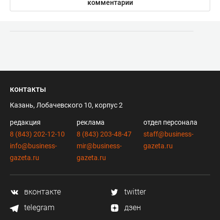
комментарии
контакты
Казань, Лобачевского 10, корпус 2
редакция
реклама
отдел персонала
8 (843) 202-12-10
8 (843) 203-48-47
staff@business-
info@business-
mir@business-
gazeta.ru
gazeta.ru
gazeta.ru
вконтакте
twitter
telegram
дзен