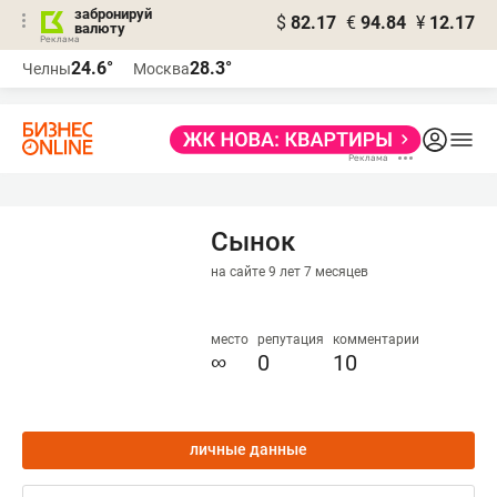
забронируй
$
82.17
€
94.84
¥
12.17
валюту
24.6°
28.3°
Челны
Москва
Сынок
на сайте 9 лет 7 месяцев
место
репутация
комментарии
∞
0
10
личные данные