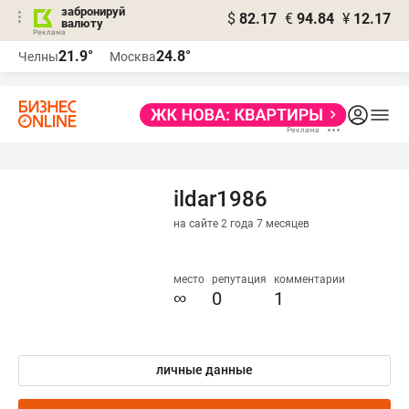
забронируй
$
82.17
€
94.84
¥
12.17
валюту
21.9°
24.8°
Челны
Москва
ildar1986
на сайте 2 года 7 месяцев
место
репутация
комментарии
∞
0
1
личные данные