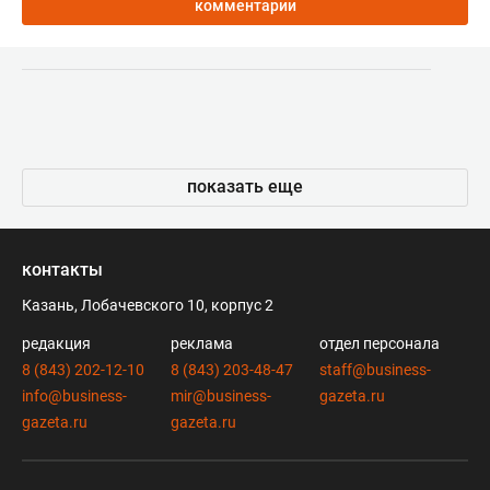
комментарии
показать еще
контакты
Казань, Лобачевского 10, корпус 2
редакция
реклама
отдел персонала
8 (843) 202-12-10
8 (843) 203-48-47
staff@business-
info@business-
mir@business-
gazeta.ru
gazeta.ru
gazeta.ru