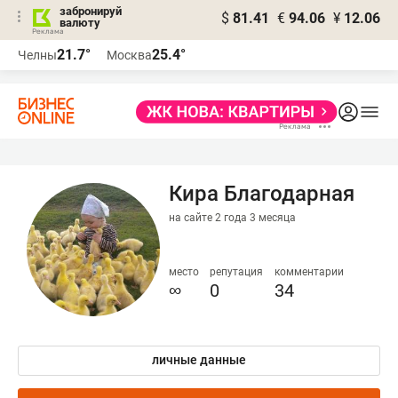
забронируй
$
81.41
€
94.06
¥
12.06
валюту
21.7°
25.4°
Челны
Москва
Кира Благодарная
на сайте 2 года 3 месяца
место
репутация
комментарии
∞
0
34
личные данные