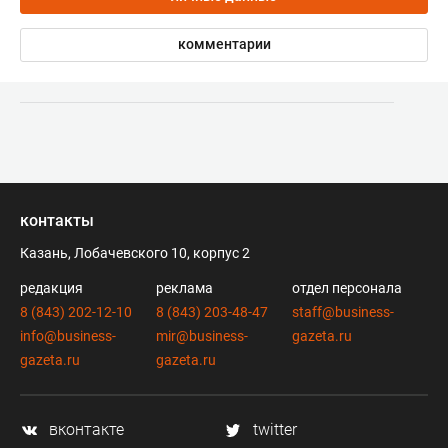
комментарии
контакты
Казань, Лобачевского 10, корпус 2
редакция
реклама
отдел персонала
8 (843) 202-12-10
8 (843) 203-48-47
staff@business-
info@business-
mir@business-
gazeta.ru
gazeta.ru
gazeta.ru
вконтакте
twitter