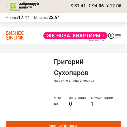
забронируй
$
81.41
€
94.06
¥
12.06
валюту
17.1°
22.9°
Челны
Москва
Григорий
Сухопаров
на сайте 2 года 2 месяца
место
репутация
комментарии
∞
0
1
личные данные