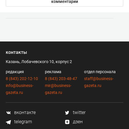
комментарии
контакты
Казань, Лобачевского 10, корпус 2
редакция
реклама
отдел персонала
8 (843) 202-12-10
8 (843) 203-48-47
staff@business-
info@business-
mir@business-
gazeta.ru
gazeta.ru
gazeta.ru
вконтакте
twitter
telegram
дзен