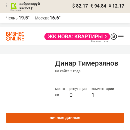
забронируй
$
82.17
€
94.84
¥
12.17
валюту
19.5°
16.6°
Челны
Москва
Динар Тимерзянов
на сайте 2 года
место
репутация
комментарии
∞
0
1
личные данные