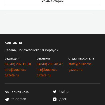
комментарии
контакты
Казань, Лобачевского 10, корпус 2
редакция
реклама
отдел персонала
8 (843) 202-12-10
8 (843) 203-48-47
staff@business-
info@business-
mir@business-
gazeta.ru
gazeta.ru
gazeta.ru
вконтакте
twitter
telegram
дзен