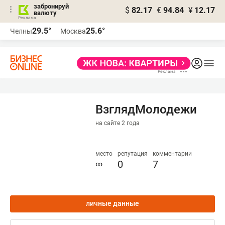
забронируй
$
82.17
€
94.84
¥
12.17
валюту
29.5°
25.6°
Челны
Москва
ВзглядМолодежи
на сайте 2 года
место
репутация
комментарии
∞
0
7
личные данные