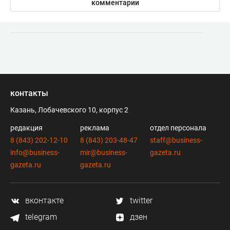
комментарии
контакты
Казань, Лобачевского 10, корпус 2
редакция
реклама
отдел персонала
8 (843) 202-12-10
8 (843) 203-48-47
staff@business-
info@business-
mir@business-
gazeta.ru
gazeta.ru
gazeta.ru
вконтакте
twitter
telegram
дзен