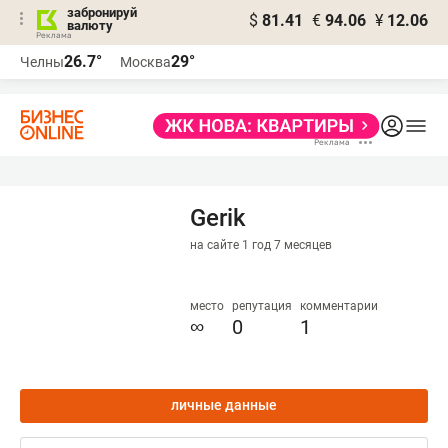
забронируй
$
81.41
€
94.06
¥
12.06
валюту
26.7°
29°
Челны
Москва
Gerik
на сайте 1 год 7 месяцев
место
репутация
комментарии
∞
0
1
личные данные