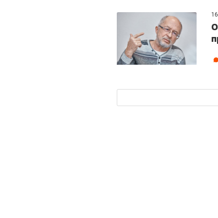
16
О
п