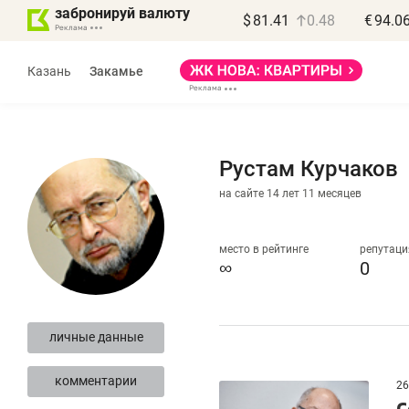
забронируй валюту
$
81.41
0.48
€
94.0
Казань
Закамье
Рустам Курчаков
на сайте 14 лет 11 месяцев
Василь Мазитов
МАРТ
место в рейтинге
репутаци
∞
0
«Не зная местных
«
правил, бизнес может
н
личные данные
потерять минимум
ч
полгода»
р
комментарии
26
С
Как бизнесу выйти на зарубежные
Вл