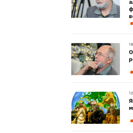
а
ф
в
18
О
р
12
Я
м