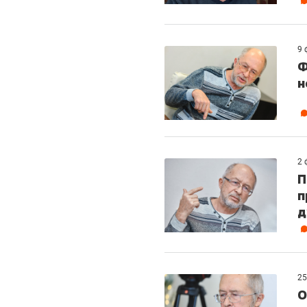
9 
Ф
н
2 
П
п
д
25
О