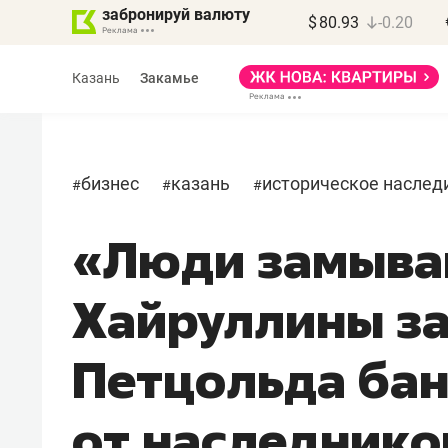
забронируй валюту
$
80.93
-0.20
Казань
Закамье
бизнес
казань
историческое наслед
#
#
#
«Люди замываю
Василь Мазитов
МАРТ
Хайруллины за
«Не зная местных
правил, бизнес может
Петцольда ба
потерять минимум
полгода»
от наследников
Как бизнесу выйти на зарубежные