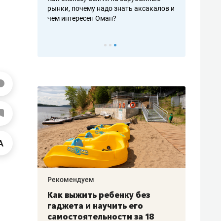
рафакте,
рынки, почему надо знать аксакалов и
о трехкратно
кредитов
чем интересен Оман?
клиентах и ч
Рекомендуем
Рекоме
лья
Как выжить ребенку без
Салих
есте
гаджета и научить его
«Если
а –
самостоятельности за 18
с мин