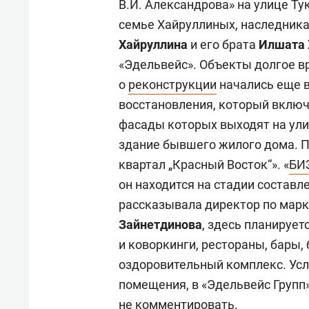
В.И. Александрова» на улице Т
семье Хайруллиных, наследник
Хайруллина
и его брата
Илшата 
«Эдельвейс». Объекты долгое в
о
реконструкции
начались еще в
восстановления, который включ
фасады которых выходят на ули
здание бывшего жилого дома. Пр
квартал „Красный Восток“». «
БИЗ
он находится на стадии составл
рассказывала директор по марк
Зайнетдинова
, здесь планируе
и коворкинги, рестораны, бары, 
оздоровительный комплекс. Усло
помещения, в «Эдельвейс Групп»
не комментировать.