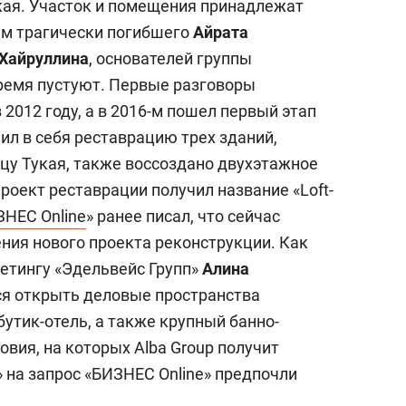
укая. Участок и помещения принадлежат
ам трагически погибшего
Айрата
Хайруллина
, основателей группы
ремя пустуют. Первые разговоры
 2012 году, а в 2016-м пошел первый этап
ил в себя реставрацию трех зданий,
цу Тукая, также воссоздано двухэтажное
оект реставрации получил название «Loft-
НЕС Online
» ранее писал, что сейчас
ения нового проекта реконструкции. Как
етингу «Эдельвейс Групп»
Алина
тся открыть деловые пространства
бутик-отель, а также крупный банно-
вия, на которых Alba Group получит
 на запрос «БИЗНЕС Online» предпочли