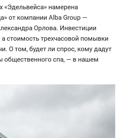
сверхнагрузку
для меня это челлендж
ях «Эдельвейса» намерена
сом»
» от компании Alba Group —
 Александра Орлова. Инвестиции
, а стоимость трехчасовой помывки
. О том, будет ли спрос, кому дадут
ы общественного спа, — в нашем