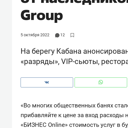
рынки, почему надо знать аксакал
Group
чем интересен Оман?
5 октября 2022
12
На берегу Кабана анонсирова
«разряды», VIP-сьюты, рестор
Рекомендуем
Рекоме
«Во многих общественных банях стал
Падел, фитнес, танцы и даже
Психо
прибавляйте к цене за вход расходы 
ниндзя-зал: как ТРЦ «Франт»
«Дире
«БИЗНЕС Online» стоимость услуг в 
стал Меккой для любителей
когда 