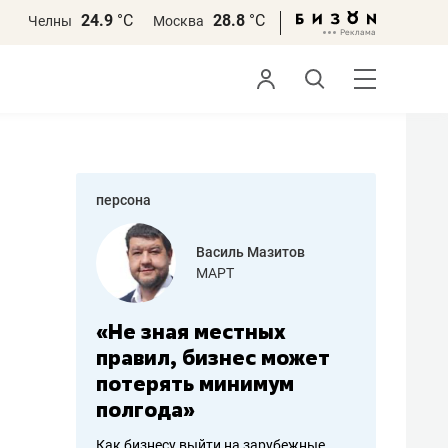
24.9
°С
28.8
°С
Челны
Москва
персона
еменова
Василь Мазитов
»
МАРТ
а: работа
«Не зная местных
«Мне лу
ечься
правил, бизнес может
не зара
вствовать
потерять минимум
чем пот
полгода»
репутац
пошиву
Как бизнесу выйти на зарубежные
Владелец от