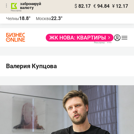
забронируй
$
82.17
€
94.84
¥
12.17
валюту
18.8°
22.3°
Челны
Москва
Валерия Купцова