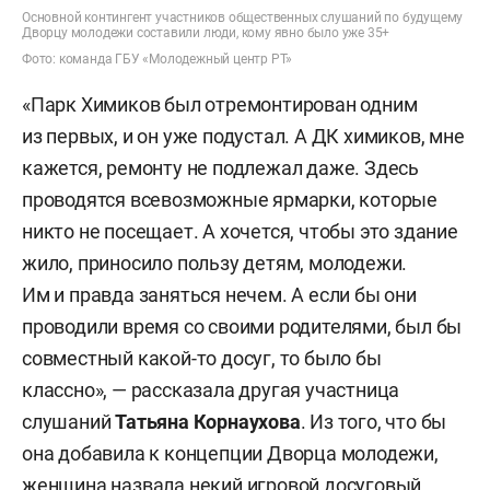
Основной контингент участников общественных слушаний по будущему
Дворцу молодежи составили люди, кому явно было уже 35+
Фото: команда ГБУ «Молодежный центр РТ»
«Парк Химиков был отремонтирован одним
из первых, и он уже подустал. А ДК химиков, мне
кажется, ремонту не подлежал даже. Здесь
проводятся всевозможные ярмарки, которые
никто не посещает. А хочется, чтобы это здание
жило, приносило пользу детям, молодежи.
Им и правда заняться нечем. А если бы они
проводили время со своими родителями, был бы
совместный какой-то досуг, то было бы
классно», — рассказала другая участница
слушаний
Татьяна Корнаухова
. Из того, что бы
она добавила к концепции Дворца молодежи,
женщина назвала некий игровой досуговый