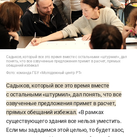
Садыков, который все это время вместе с остальными «штурмил», дал
понять, что все озвученные предложения примет в расчет, прямых
обещаний избежал
Фото: команда ГБУ «Молодежный центр РТ»
Садыков, который все это время вместе
с остальными «штурмил», дал понять, что все
озвученные предложения примет в расчет,
прямых обещаний избежал.
«В рамках
существующего здания все нельзя уместить.
Если мы зададимся этой целью, то будет хаос,