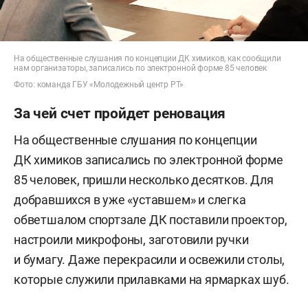
На общественные слушания по концепции ДК химиков, как сообщили
нам организаторы, записались по электронной форме 85 человек
Фото: команда ГБУ «Молодежный центр РТ»
За чей счет пройдет реновация
На общественные слушания по концепции
ДК химиков записались по электронной форме
85 человек, пришли несколько десятков. Для
добравшихся в уже «уставшем» и слегка
обветшалом спортзале ДК поставили проектор,
настроили микрофоны, заготовили ручки
и бумагу. Даже перекрасили и освежили столы,
которые служили прилавками на ярмарках шуб.