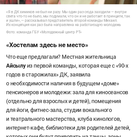
«Я в ДК химиков не был ни разу. Мы один раз сюда заходили — внутри
света что-то не было, мы подумали, что он и не работает в принципе, так
и ушли», — рассказывал представитель второй команды Михаил.
Их концепция как раз была направлена на работающую молодежь
Фото: команда ГБУ «Молодежный центр РТ»
«Хостелам здесь не место»
Что еще предлагали? Местная жительница
Айсылу
из первой команды, которая еще с «90-х
годов в старожилах» ДК, заявила
о необходимости наличия в будущем «доме»
пенсионеров и молодежи: зала для киносеансов
(отдельно для взрослых и детей), помещения
для йоги, фитнес-зала, студии вокального
и театрального мастерства, клуба кинологов,
интернет-кафе, библиотеки для родителей детей,
которых они будут приводить на танцы, зоны