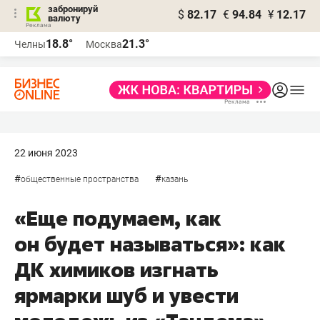
забронируй
$
82.17
€
94.84
¥
12.17
валюту
18.8°
21.3°
Челны
Москва
22 июня 2023
#
#
общественные пространства
казань
«Еще подумаем, как
он будет называться»: как
ДК химиков изгнать
ярмарки шуб и увести