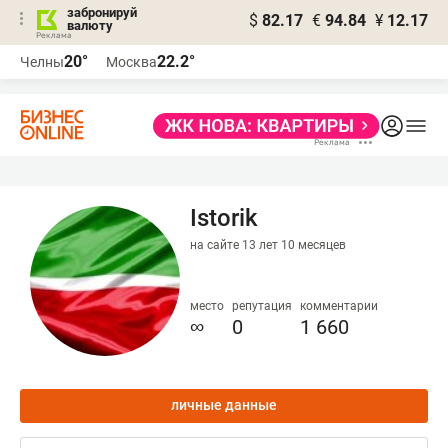
забронируй
$
82.17
€
94.84
¥
12.17
валюту
20°
22.2°
Челны
Москва
Istorik
на сайте 13 лет 10 месяцев
место
репутация
комментарии
∞
0
1 660
личные данные