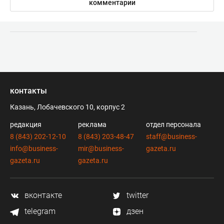
комментарии
контакты
Казань, Лобачевского 10, корпус 2
редакция
реклама
отдел персонала
8 (843) 202-12-10
8 (843) 203-48-47
staff@business-
info@business-
mir@business-
gazeta.ru
gazeta.ru
gazeta.ru
вконтакте
twitter
telegram
дзен