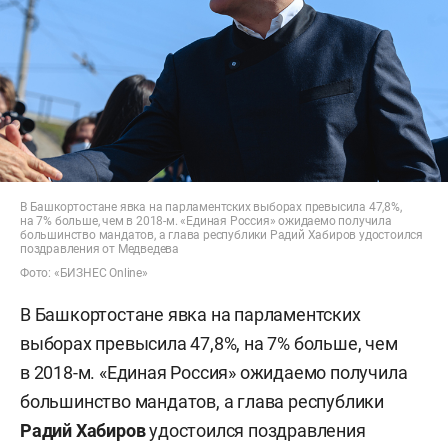
В Башкортостане явка на парламентских выборах превысила 47,8%,
на 7% больше, чем в 2018-м. «Единая Россия» ожидаемо получила
большинство мандатов, а глава республики Радий Хабиров удостоился
поздравления от Медведева
Фото: «БИЗНЕС Online»
В Башкортостане явка на парламентских
выборах превысила 47,8%, на 7% больше, чем
в 2018-м. «Единая Россия» ожидаемо получила
большинство мандатов, а глава республики
Радий Хабиров
удостоился поздравления