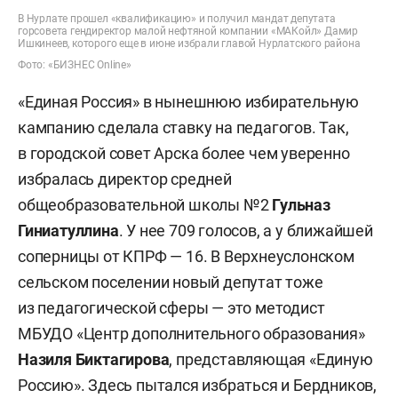
В Нурлате прошел «квалификацию» и получил мандат депутата
горсовета гендиректор малой нефтяной компании «МАКойл» Дамир
Ишкинеев, которого еще в июне избрали главой Нурлатского района
Фото: «БИЗНЕС Online»
«Единая Россия» в нынешнюю избирательную
кампанию сделала ставку на педагогов. Так,
в городской совет Арска более чем уверенно
избралась директор средней
общеобразовательной школы №2
Гульназ
Гиниатуллина
.
У нее 709 голосов, а у ближайшей
соперницы от КПРФ — 16. В Верхнеуслонском
сельском поселении новый депутат тоже
из педагогической сферы — это методист
МБУДО «Центр дополнительного образования»
Назиля Биктагирова
, представляющая «Единую
Россию». Здесь пытался избраться и Бердников,