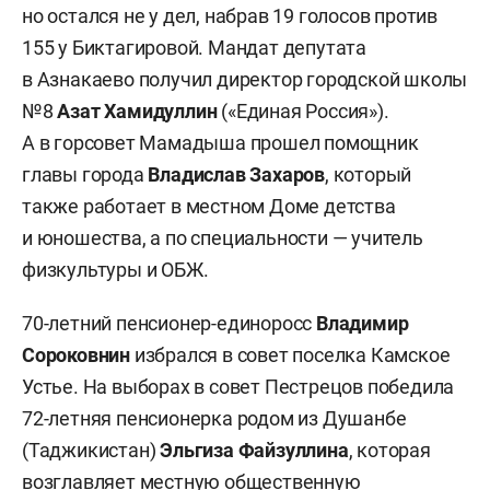
но остался не у дел, набрав 19 голосов против
155 у Биктагировой. Мандат депутата
в Азнакаево получил директор городской школы
№8
Азат Хамидуллин
(«Единая Россия»).
А в горсовет Мамадыша прошел помощник
главы города
Владислав Захаров
, который
также работает в местном Доме детства
и юношества, а по специальности — учитель
физкультуры и ОБЖ.
70-летний пенсионер-единоросс
Владимир
Сороковнин
избрался в совет поселка Камское
Устье. На выборах в совет Пестрецов победила
72-летняя пенсионерка родом из Душанбе
(Таджикистан)
Эльгиза Файзуллина
, которая
возглавляет
местную общественную