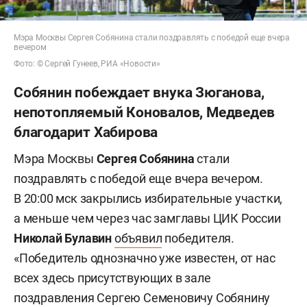
Мэра Москвы Сергея Собянина стали поздравлять с победой еще вчера
вечером
Фото: © Сергей Гунеев, РИА «Новости»
Собянин побеждает внука Зюганова,
непотопляемый Коновалов, Медведев
благодарит Хабирова
Мэра Москвы
Сергея Собянина
стали
поздравлять с победой еще вчера вечером.
В 20:00 мск закрылись избирательные участки,
а меньше чем через час замглавы ЦИК России
Николай Булавин
объявил
победителя.
«Победитель однозначно уже известен, от нас
всех здесь присутствующих в зале
поздравления Сергею Семеновичу Собянину