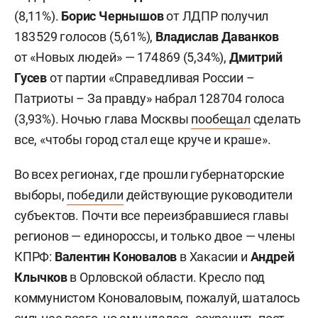
(8,11%).
Борис Чернышов
от ЛДПР получил
183 529 голосов (5,61%),
Владислав Даванков
от «Новых людей» — 174 869 (5,34%),
Дмитрий
Гусев
от партии «Справедливая России –
Патриоты – За правду» набрал 128 704 голоса
(3,93%). Ночью глава Москвы
пообещал
сделать
все, «чтобы город стал еще круче и краше».
Во всех регионах, где прошли губернаторские
выборы,
победили
действующие руководители
субъектов. Почти все переизбравшиеся главы
регионов — единороссы, и только двое — члены
КПРФ:
Валентин Коновалов
в Хакасии и
Андрей
Клычков
в Орловской области. Кресло под
коммунистом Коноваловым, пожалуй, шаталось