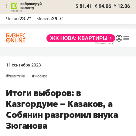
забронируй
$
81.41
€
94.06
¥
12.06
валюту
23.7°
29.7°
Челны
Москва
11 сентября 2023
#
#
политика
москва
Итоги выборов: в
Казгордуме – Казаков, а
Собянин разгромил внука
Зюганова