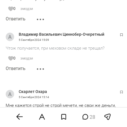
0
эмодзи
Ответить
Владимир Васильевич Циннобер-Очеретный
5 Сентября 2024
15:09
Чтож получается, при меховом складе не трещал?
0
эмодзи
Ответить
Скарлет Охара
5 Сентября 2024
15:14
Мне кажется строй не строй мечети, не свои же деньги,
ничего не поможет, одна знакомая врач после
28
клинической смерти в подробностях мне рассказала что
она пережила, думаю всё не так как мы люди думаем!