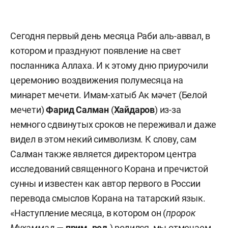
Сегодня первый день месяца Раби аль-аввал, в
котором и празднуют появление на свет
посланника Аллаха. И к этому дню приурочили
церемонию воздвижения полумесяца на
минарет мечети. Имам-хатыб Ак мәчет (Белой
мечети)
Фарид Салман
(
Хайдаров
) из-за
немного сдвинутых сроков не переживал и даже
видел в этом некий символизм. К слову, сам
Салман также является директором центра
исследований священного Корана и пречистой
сунны и известен как автор первого в России
перевода смыслов Корана на татарский язык.
«Наступление месяца, в котором он (
пророк
Мухаммад
—
прим. ред.
) родился, мы отмечаем