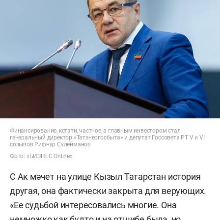
Финансирование, кстати, частное, а главным инвестором стал
генеральный директор «Татэнергосбыта» и депутат Госсовета РТ V и VI
созывов Рифнур Сулейманов
Фото: «БИЗНЕС Online»
С Ак мәчет на улице Кызыл Татарстан история
другая, она фактически закрыта для верующих.
«Ее судьбой интересовались многие. Она
немножко как будто и на отшибе была, но