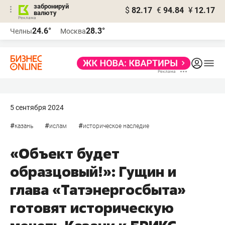
забронируй
$
82.17
€
94.84
¥
12.17
валюту
24.6°
28.3°
Челны
Москва
5 сентября 2024
#
#
#
казань
ислам
историческое наследие
«Объект будет
образцовый!»: Гущин и
глава «Татэнергосбыта»
готовят историческую