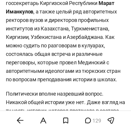
госсекретарь Киргизской Республики
Марат
Иманкулов
, а также целый ряд авторитетных
ректоров вузов и директоров профильных
институтов из Казахстана, Туркменистана,
Киргизии, Узбекистана и Азербайджана. Как
можно судить по разговорам в кулуарах,
состоялась общая встреча и различные
переговоры, которые провел Мединский с
авторитетными идеологами из тюркских стран
по вопросам преподавания истории в школах.
Политически вполне назревший вопрос.
Никакой общей истории уже нет. Даже взгляд на
ту часть истории, которая протекала в составе
России и Советского Союза, стал настолько
129
различен, что требует сближения позиций.