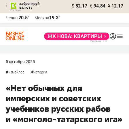
забронируй
$
82.17
€
94.84
¥
12.17
валюту
20.5°
19.3°
Челны
Москва
5 октября 2025
#
#
измайлов
история
«Нет обычных для
имперских и советских
учебников русских рабов
и «монголо-татарского ига»