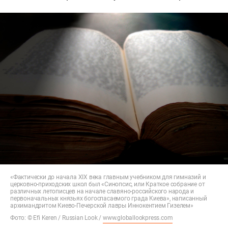
«Фактически до начала XIX века главным учебником для гимназий и
церковно-приходских школ был «Синопсис, или Краткое собрание от
различных летописцев на начале славяно-российского народа и
первоначальных князьях богоспасаемого града Киева», написанный
архимандритом Киево-Печерской лавры Иннокентием Гизелем»
Фото: © Efi Keren / Russian Look /
www.globallookpress.com