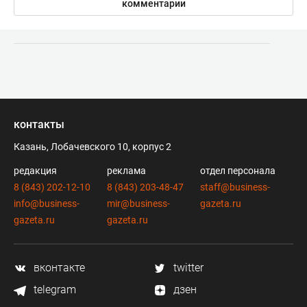
комментарии
контакты
Казань, Лобачевского 10, корпус 2
редакция
реклама
отдел персонала
8 (843) 202-12-10
8 (843) 203-48-47
staff@business-
info@business-
mir@business-
gazeta.ru
gazeta.ru
gazeta.ru
вконтакте
twitter
telegram
дзен