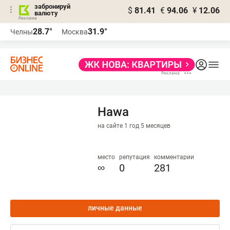
забронируй
$
81.41
€
94.06
¥
12.06
валюту
28.7°
31.9°
Челны
Москва
Hawa
на сайте 1 год 5 месяцев
место
репутация
комментарии
∞
0
281
личные данные