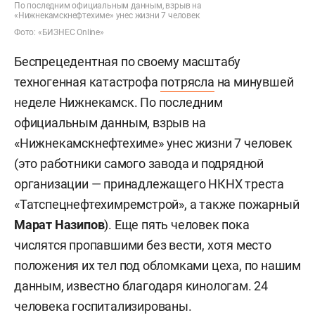
По последним официальным данным, взрыв на
«Нижнекамскнефтехиме» унес жизни 7 человек
Фото: «БИЗНЕС Online»
Беспрецедентная по своему масштабу
техногенная катастрофа
потрясла
на минувшей
неделе Нижнекамск. По последним
официальным данным, взрыв на
«Нижнекамскнефтехиме» унес жизни 7 человек
(это работники самого завода и подрядной
организации — принадлежащего НКНХ треста
«Татспецнефтехимремстрой», а также пожарный
Марат Назипов
). Еще пять человек пока
числятся пропавшими без вести, хотя место
положения их тел под обломками цеха, по нашим
данным, известно благодаря кинологам. 24
человека госпитализированы.