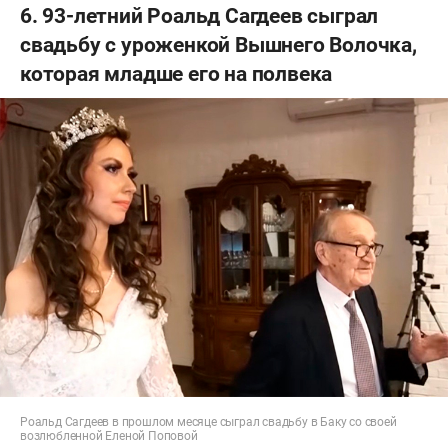
6. 93-летний Роальд Сагдеев сыграл
свадьбу с уроженкой Вышнего Волочка,
которая младше его на полвека
Роальд Сагдеев в прошлом месяце сыграл свадьбу в Баку со своей
возлюбленной Еленой Поповой