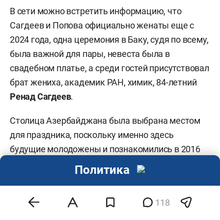
В сети можно встретить информацию, что
Сагдеев и Попова официально женаты еще с
2024 года, одна церемония в Баку, судя по всему,
была важной для пары, невеста была в
свадебном платье, а среди гостей присутствовал
брат жениха, академик РАН, химик, 84-летний
Ренад Сагдеев
.
Столица Азербайджана была выбрана местом
для праздника, поскольку именно здесь
будущие молодожены и познакомились в 2016
году, тогда Сагдеев имел контракты с местными
Политика
университетами и занимался расширением их
международных связей.
118
Отметим, что Сагдеев, один из крупнейших