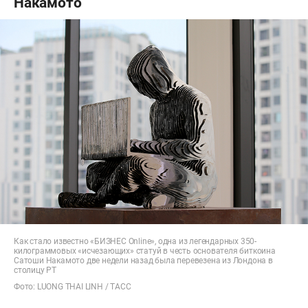
Накамото
Как стало известно «БИЗНЕС Online», одна из легендарных 350-
килограммовых «исчезающих» статуй в честь основателя биткоина
Сатоши Накамото две недели назад была перевезена из Лондона в
столицу РТ
Фото: LUONG THAI LINH / ТАСС