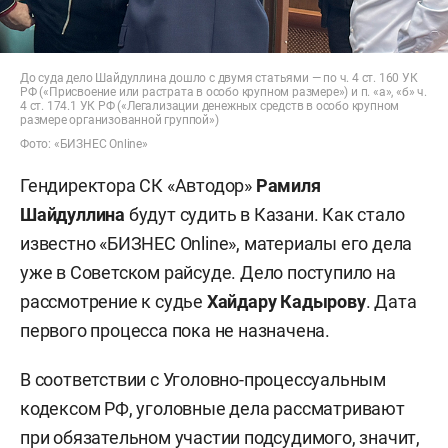
До суда дело Шайдуллина дошло с двумя статьями — по ч. 4 ст. 160 УК
РФ («Присвоение или растрата в особо крупном размере») и п. «а», «б» ч.
4 ст. 174.1 УК РФ («Легализации денежных средств в особо крупном
размере организованной группой»)
Фото: «БИЗНЕС Online»
Гендиректора СК «Автодор»
Рамиля
Шайдуллина
будут судить в Казани. Как стало
известно «БИЗНЕС Online», материалы его дела
уже в Советском райсуде. Дело поступило на
рассмотрение к судье
Хайдару Кадырову
. Дата
первого процесса пока не назначена.
В соответствии с Уголовно-процессуальным
кодексом РФ, уголовные дела рассматривают
при обязательном участии подсудимого, значит,