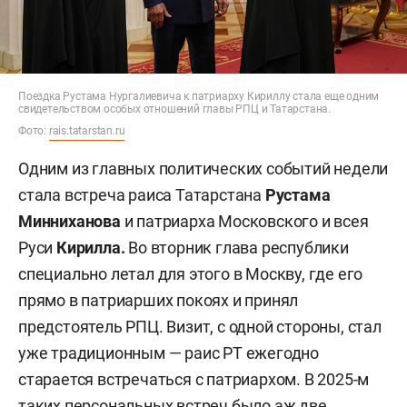
Поездка Рустама Нургалиевича к патриарху Кириллу стала еще одним
свидетельством особых отношений главы РПЦ и Татарстана.
Фото:
rais.tatarstan.ru
Одним из главных политических событий недели
стала встреча раиса Татарстана
Рустама
Минниханова
и патриарха Московского и всея
Руси
Кирилла.
Во вторник глава республики
специально летал для этого в Москву, где его
прямо в патриарших покоях и принял
предстоятель РПЦ. Визит, с одной стороны, стал
уже традиционным — раис РТ ежегодно
старается встречаться с патриархом. В 2025-м
таких персональных встреч было аж две,