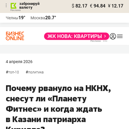
забронируй
$
82.17
€
94.84
¥
12.17
валюту
19°
20.7°
Челны
Москва
4 апреля 2026
#
#
топ-10
политика
Почему рвануло на НКНХ,
снесут ли «Планету
Фитнес» и когда ждать
в Казани патриарха