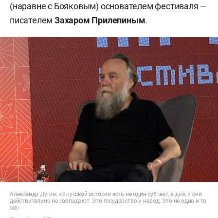
(наравне с Бояковым) основателем фестиваля —
писателем
Захаром Прилепиным
.
Александр Дугин: «В русской истории есть не один субъект, а два, и они
действительно не совпадают. Это государство и народ. Это не одно и то
же»