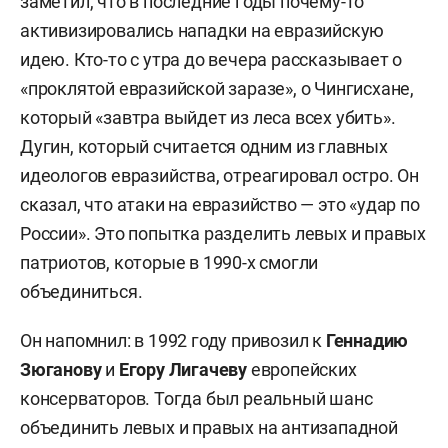
заметил, что в последние годы почему-то
активизировались нападки на евразийскую
идею. Кто-то с утра до вечера рассказывает о
«проклятой евразийской заразе», о Чингисхане,
который «завтра выйдет из леса всех убить».
Дугин, который считается одним из главных
идеологов евразийства, отреагировал остро. Он
сказал, что атаки на евразийство — это «удар по
России». Это попытка разделить левых и правых
патриотов, которые в 1990-х смогли
объединиться.
Он напомнил: в 1992 году привозил к
Геннадию
Зюганову
и
Егору Лигачеву
европейских
консерваторов. Тогда был реальный шанс
объединить левых и правых на антизападной