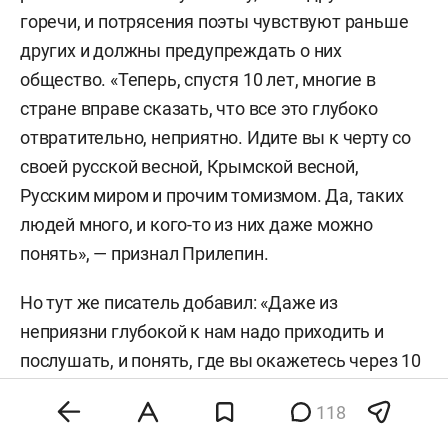
горечи, и потрясения поэты чувствуют раньше
других и должны предупреждать о них
общество. «Теперь, спустя 10 лет, многие в
стране вправе сказать, что все это глубоко
отвратительно, неприятно. Идите вы к черту со
своей русской весной, Крымской весной,
Русским миром и прочим томизмом. Да, таких
людей много, и кого-то из них даже можно
понять», — признал Прилепин.
Но тут же писатель добавил: «Даже из
неприязни глубокой к нам надо приходить и
послушать, и понять, где вы окажетесь через 10
лет». Писатель напомнил: когда начинали
118
«Традицию», они не обещали праздника. Они
пришли рассказать о «проблемах, бедах,