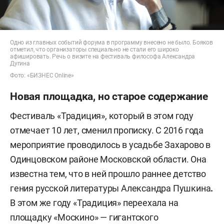
Одно из главных событий форума в программу внесено не было. Бояков
отметил, что организаторы специально не стали его широко
афишировать. Речь о визите на фестиваль философа Александра
Дугина
Фото: «БИЗНЕС Online»
Новая площадка, но старое содержание
Фестиваль «Традиция», который в этом году
отмечает 10 лет, сменил прописку. С 2016 года
мероприятие проводилось в усадьбе Захарово в
Одинцовском районе Московской области. Она
известна тем, что в ней прошло раннее детство
гения русской литературы Александра Пушкина
.
В этом же году «Традиция» переехала на
площадку «Москино» — гигантского