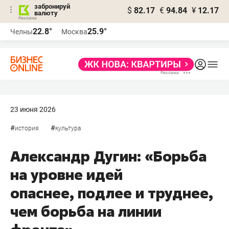
забронируй
$
82.17
€
94.84
¥
12.17
валюту
22.8°
25.9°
Челны
Москва
23 июня 2026
#
#
история
культура
Александр Дугин: «Борьба
на уровне идей
опаснее, подлее и труднее,
чем борьба на линии