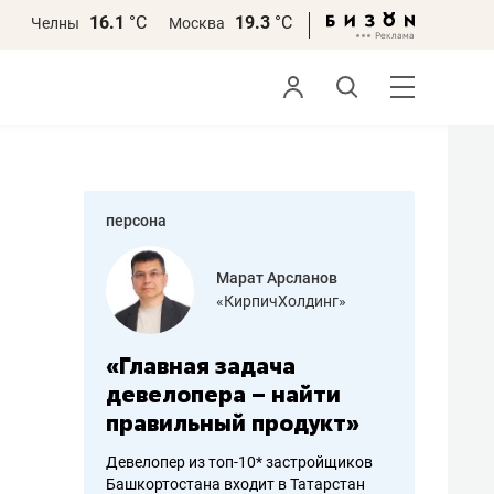
16.1
°С
19.3
°С
Челны
Москва
персона
азитов
Марат Арсланов
«КирпичХолдинг»
ых
«Главная задача
«Мама го
 может
девелопера – найти
помогает
мум
правильный продукт»
от болез
себя жив
Девелопер из топ-10* застройщиков
Башкортостана входит в Татарстан
арубежные
Наследница би