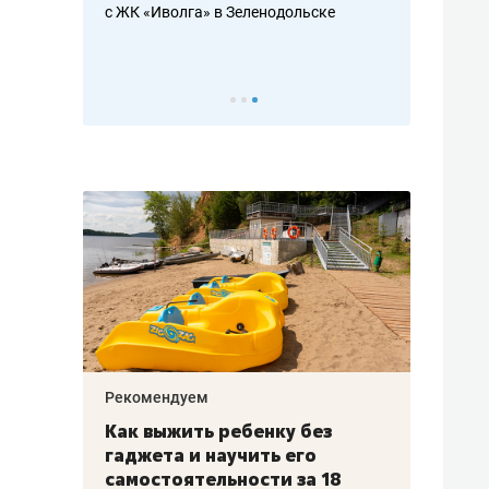
с ЖК «Иволга» в Зеленодольске
ь аксакалов и
школьной фор
налогах и раз
Рекомендуем
Рекоме
лья
Как выжить ребенку без
Салих
есте
гаджета и научить его
«Если
а –
самостоятельности за 18
с мин