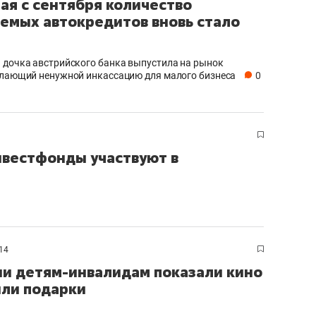
ая с сентября количество
сверхнагрузку
для меня это челлендж
емых автокредитов вновь стало
сом»
 дочка австрийского банка выпустила на рынок
елающий ненужной инкассацию для малого бизнеса
0
вестфонды участвуют в
14
ни детям-инвалидам показали кино
или подарки