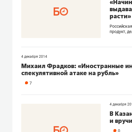
«Начин
спорта
свою 
выдава
стрес
расти»
Российская
продукт, д
4 декабря 2014
Михаил Фрадков: «Иностранные ин
спекулятивной атаке на рубль»
7
4 декабря 20
В Каза
и вруч
0