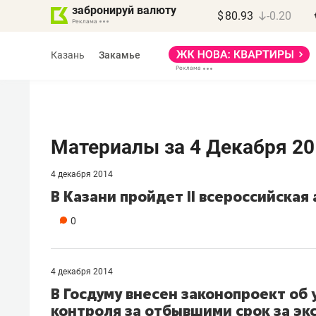
забронируй валюту
$
80.93
-0.20
Казань
Закамье
Материалы за 4 Декабря 20
4 декабря 2014
Марат Арсланов
В Казани пройдет II всероссийска
«КирпичХолдинг»
0
«Главная задача
девелопера – найти
правильный продукт»
4 декабря 2014
В Госдуму внесен законопроект об
Девелопер из топ-10* застройщико
контроля за отбывшими срок за эк
Башкортостана входит в Татарстан