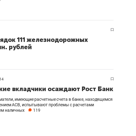
рядок 111 железнодорожных
н. рублей
14
кие вкладчики осаждают Рост Банк
атели, имеющие расчетные счета в банке, находящемся
ением АСВ, испытывают проблемы с расчетами
ем наличных
119