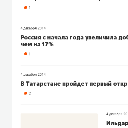
с ЖК «Иволга» в Зеленодольске
1
4 декабря 2014
Россия с начала года увеличила до
чем на 17%
1
4 декабря 2014
В Татарстане пройдет первый отк
2
Рекомендуем
Рекоме
Падел, фитнес, танцы и даже
Психо
4 декабря 20
ниндзя-зал: как ТРЦ «Франт»
«Дире
Ильдар
стал Меккой для любителей
когда 