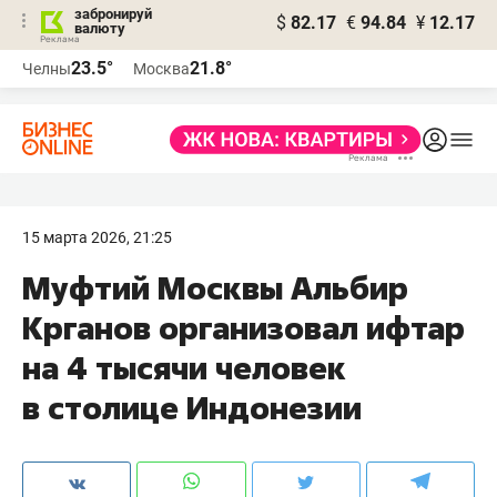
забронируй
$
82.17
€
94.84
¥
12.17
валюту
23.5°
21.8°
Челны
Москва
15 марта 2026, 21:25
Муфтий Москвы Альбир
Крганов организовал ифтар
на 4 тысячи человек
в столице Индонезии