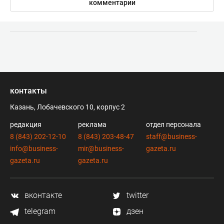
комментарии
контакты
Казань, Лобачевского 10, корпус 2
редакция
реклама
отдел персонала
8 (843) 202-12-10
8 (843) 203-48-47
staff@business-
info@business-
mir@business-
gazeta.ru
gazeta.ru
gazeta.ru
вконтакте
twitter
telegram
дзен