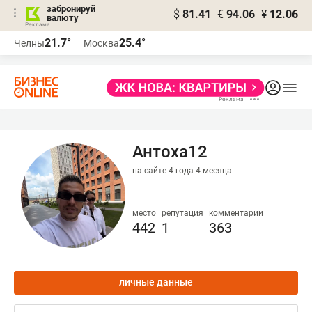
забронируй
$
81.41
€
94.06
¥
12.06
валюту
21.7°
25.4°
Челны
Москва
Антоха12
на сайте 4 года 4 месяца
место
репутация
комментарии
442
1
363
личные данные