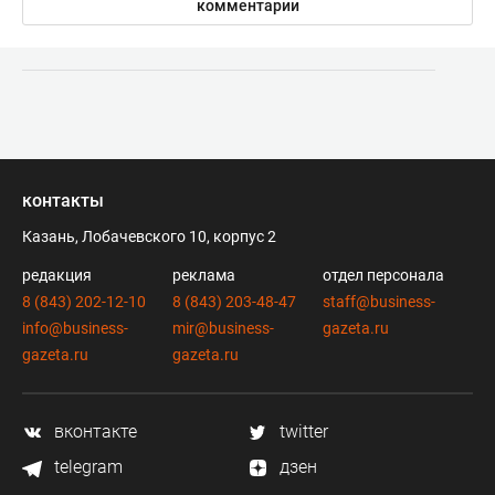
комментарии
контакты
Казань, Лобачевского 10, корпус 2
редакция
реклама
отдел персонала
8 (843) 202-12-10
8 (843) 203-48-47
staff@business-
info@business-
mir@business-
gazeta.ru
gazeta.ru
gazeta.ru
вконтакте
twitter
telegram
дзен