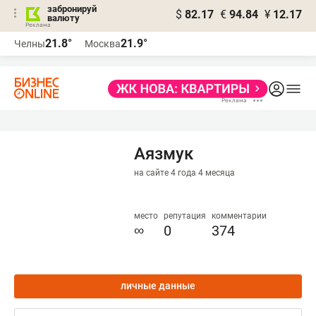
забронируй
$
82.17
€
94.84
¥
12.17
валюту
21.8°
21.9°
Челны
Москва
Аязмук
на сайте 4 года 4 месяца
место
репутация
комментарии
∞
0
374
личные данные