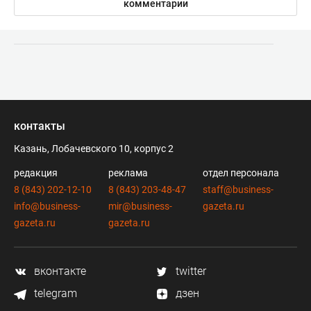
комментарии
контакты
Казань, Лобачевского 10, корпус 2
редакция
реклама
отдел персонала
8 (843) 202-12-10
8 (843) 203-48-47
staff@business-
info@business-
mir@business-
gazeta.ru
gazeta.ru
gazeta.ru
вконтакте
twitter
telegram
дзен