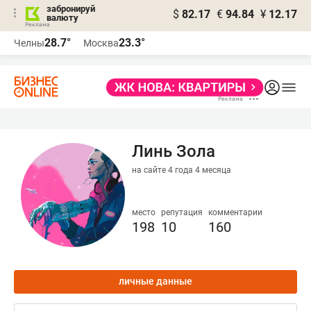
забронируй
$
82.17
€
94.84
¥
12.17
валюту
28.7°
23.3°
Челны
Москва
Линь Зола
на сайте 4 года 4 месяца
место
репутация
комментарии
198
10
160
личные данные