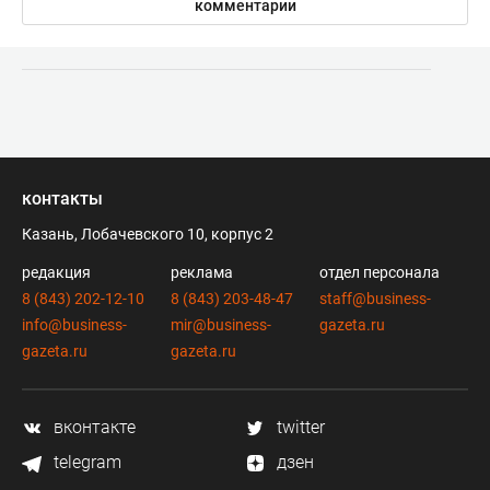
комментарии
контакты
Казань, Лобачевского 10, корпус 2
редакция
реклама
отдел персонала
8 (843) 202-12-10
8 (843) 203-48-47
staff@business-
info@business-
mir@business-
gazeta.ru
gazeta.ru
gazeta.ru
вконтакте
twitter
telegram
дзен