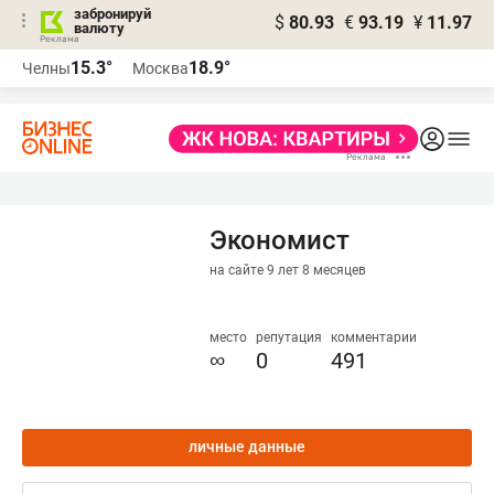
забронируй
$
80.93
€
93.19
¥
11.97
валюту
15.3°
18.9°
Челны
Москва
Экономист
на сайте 9 лет 8 месяцев
место
репутация
комментарии
∞
0
491
личные данные