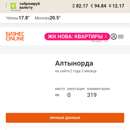
забронируй
$
82.17
€
94.84
¥
12.17
валюту
17.8°
20.5°
Челны
Москва
Алтынорда
на сайте 2 года 3 месяца
место
репутация
комментарии
∞
0
319
личные данные