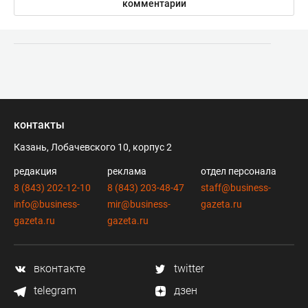
комментарии
контакты
Казань, Лобачевского 10, корпус 2
редакция
реклама
отдел персонала
8 (843) 202-12-10
8 (843) 203-48-47
staff@business-
info@business-
mir@business-
gazeta.ru
gazeta.ru
gazeta.ru
вконтакте
twitter
telegram
дзен