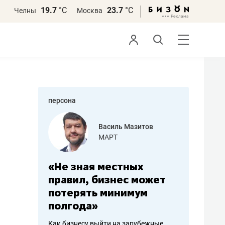
19.7
°С
23.7
°С
Челны
Москва
персона
еменова
Василь Мазитов
»
МАРТ
а: работа
«Не зная местных
«Мне лу
ечься
правил, бизнес может
не зара
вствовать
потерять минимум
чем пот
полгода»
репутац
пошиву
Как бизнесу выйти на зарубежные
Владелец от