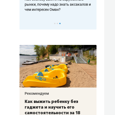
рафакте,
рынки, почему надо знать аксакалов и
о трехкратно
кредитов
чем интересен Оман?
клиентах и ч
Рекомендуем
Рекоме
лья
Как выжить ребенку без
Салих
есте
гаджета и научить его
«Если
а –
самостоятельности за 18
с мин