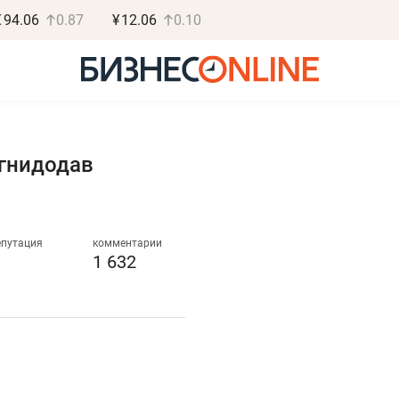
€
94.06
0.87
¥
12.06
0.10
гнидодав
Роман Ободец
Дарья С
«Готовые решения»
«Бросско
епутация
комментарии
1 632
«Мне лучше
«Мама говорил
не заработать вообще,
помогает отвл
чем потерять
от болезни, чу
репутацию»
себя живой»
Владелец отделочной фирмы
Наследница бизнеса по 