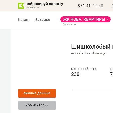
забронируй валюту
$
81.41
0.48
Казань
Закамье
Шишколобый 
на сайте 7 лет 4 месяца
Василь Мазитов
МАРТ
место в рейтинге
р
238
7
«Не зная местных
правил, бизнес может
личные данные
потерять минимум
полгода»
комментарии
Как бизнесу выйти на зарубежные