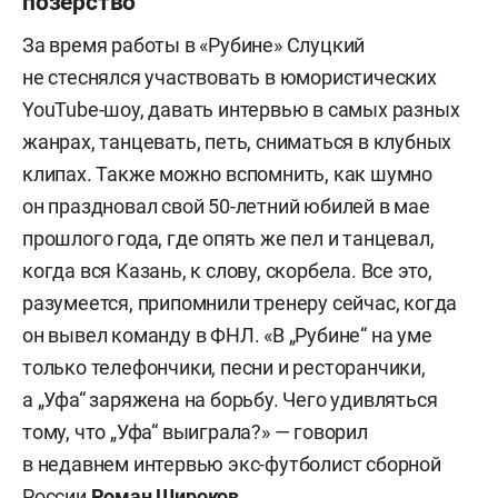
позерство
За время работы в «Рубине» Слуцкий
не стеснялся участвовать в юмористических
YouTube-шоу, давать интервью в самых разных
жанрах, танцевать, петь, сниматься в клубных
клипах. Также можно вспомнить, как шумно
он праздновал свой 50-летний юбилей в мае
прошлого года, где опять же пел и танцевал,
когда вся Казань, к слову, скорбела. Все это,
разумеется, припомнили тренеру сейчас, когда
он вывел команду в ФНЛ. «В „Рубине“ на уме
только телефончики, песни и ресторанчики,
а „Уфа“ заряжена на борьбу. Чего удивляться
тому, что „Уфа“ выиграла?» — говорил
в недавнем интервью экс-футболист сборной
России
Роман Широков
.