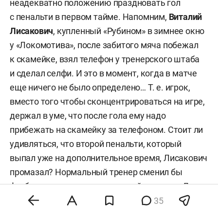
неадекватно положению праздновать гол
с пенальти в первом тайме. Напомним,
Виталий
Лисакович
, купленный «Рубином» в зимнее окно
у «Локомотива», после забитого мяча побежал
к скамейке, взял телефон у тренерского штаба
и сделал селфи. И это в момент, когда в матче
еще ничего не было определено… Т. е. игрок,
вместо того чтобы сконцентрироваться на игре,
держал в уме, что после гола ему надо
прибежать на скамейку за телефоном. Стоит ли
удивляться, что второй пенальти, который
выпал уже на дополнительное время, Лисакович
промазал? Нормальный тренер сменил бы
футболиста сразу после нелепой выходки. Дух
позерства в команду привел Слуцкий, за что
35
и поплатился.