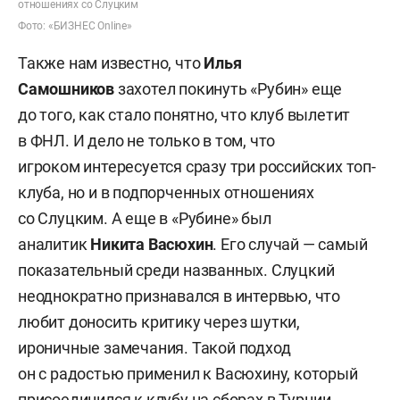
отношениях со Слуцким
Фото: «БИЗНЕС Online»
Также нам известно, что
Илья
Самошников
захотел покинуть «Рубин» еще
до того, как стало понятно, что клуб вылетит
в ФНЛ. И дело не только в том, что
игроком интересуется сразу три российских топ-
клуба, но и в подпорченных отношениях
со Слуцким. А еще в «Рубине» был
аналитик
Никита Васюхин
. Его случай — самый
показательный среди названных. Слуцкий
неоднократно признавался в интервью, что
любит доносить критику через шутки,
ироничные замечания. Такой подход
он с радостью применил к Васюхину, который
присоединился к клубу на сборах в Турции.