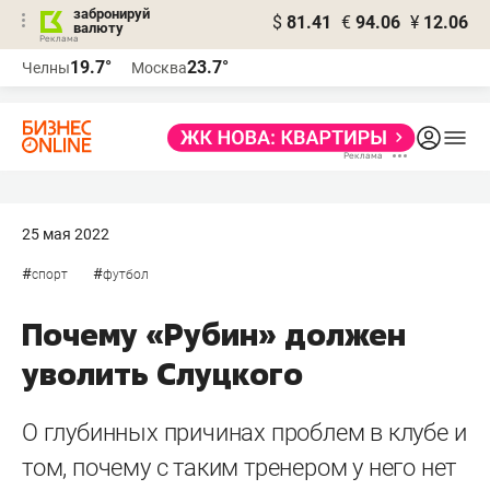
забронируй
$
81.41
€
94.06
¥
12.06
валюту
19.7°
23.7°
Челны
Москва
25 мая 2022
#
#
спорт
футбол
Почему «Рубин» должен
уволить Слуцкого
О глубинных причинах проблем в клубе и
том, почему с таким тренером у него нет