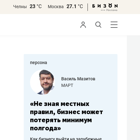
23
°С
27.1
°С
Челны
Москва
персона
еменова
Василь Мазитов
»
МАРТ
а: работа
«Не зная местных
«Мне лу
ечься
правил, бизнес может
не зара
вствовать
потерять минимум
чем пот
полгода»
репутац
пошиву
Как бизнесу выйти на зарубежные
Владелец от