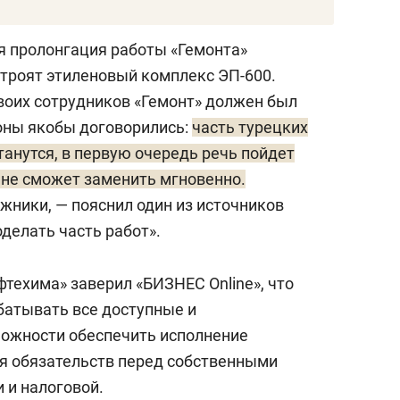
а основана в 1991 году, ее штаб-квартира
ая пролонгация работы «Гемонта»
пециализируется на строительстве
строят этиленовый комплекс ЭП-600.
е у «Гемонта» есть свое производство
оих сотрудников «Гемонт» должен был
 металлоконструкций в Измите.
роны якобы договорились:
часть турецких
танутся, в первую очередь речь пойдет
тарстан случилось в 2014-м, тогда
 не сможет заменить мгновенно.
 многострадального комплекса глубокой
жники, — пояснил один из источников
ля ТАИФ-НК. Кто-то считает, что свою
делать часть работ».
рстана с Турцией, поэтому исполнителя
ругой источник полагает, что «Гемонт»
ехима» заверил «БИЗНЕС Online», что
иям подтащил лично
Владимир Пресняков
,
батывать все доступные и
ировал нефтепереработку. Как бы
ожности обеспечить исполнение
ГПТО возвели, сложности с эксплуатацией
бя обязательств перед собственными
ть на строителей.
 и налоговой.