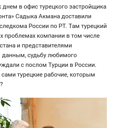
сверхнагрузку
для меня это челлендж
к днем в офис турецкого застройщика
сом»
онта» Садыка Акмана доставили
следкома России по РТ. Там турецкий
х проблемах компании в том числе
стана и представителями
им данным, судьбу любимого
ждали с послом Турции в России.
 сами турецкие рабочие, которым
?