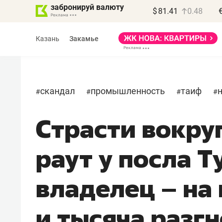
забронируй валюту
$
81.41
0.48
Казань
Закамье
скандал
промышленность
таиф
#
#
#
#
Страсти вокру
Василь Мазитов
МАРТ
раут у посла Т
«Не зная местных
правил, бизнес может
владелец – на 
потерять минимум
полгода»
и тысяча разг
Как бизнесу выйти на зарубежные