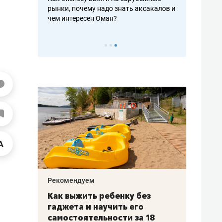
рафакте,
рынки, почему надо знать аксакалов и
о трехкратно
кредитов
чем интересен Оман?
клиентах и ч
Рекомендуем
Рекоме
лья
Как выжить ребенку без
Салих
есте
гаджета и научить его
«Если
а –
самостоятельности за 18
с мин