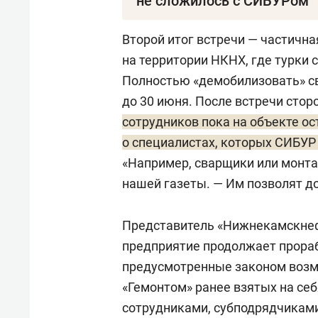
не сложилось с СИБУРом
Турецкая компания «Гемонт» был
Второй итог встречи — частичн
находится в Стамбуле. Фирма с
на территории НКНХ, где турки 
промышленных комплексов. Такж
Полностью «демобилизовать» св
промышленного оборудования и
до 30 июня. После встречи сто
сотрудников пока на объекте ос
Первое «пришествие» турок в Та
о специалистах, которых СИБУР
компания начала строительство
«Например, сварщики или монта
переработки тяжелых остатков д
нашей газеты. — Им позволят до
роль сыграли давние связи Тата
контракта искали именно там. Д
Представитель «Нижнекамскнефт
к проекту по своим соображен
предприятие продолжает прора
который в структуре ТАИФа кур
предусмотренные законом возм
то ни было, с грехом пополам К
«Гемонтом» ранее взятых на се
комплекса едва ли можно спихну
сотрудниками, субподрядчиками