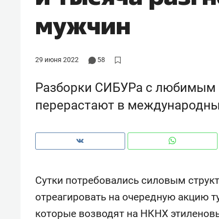
рынки, почему надо знать аксакал
мужчин
чем интересен Оман?
29 июня 2022
58
Разборки СИБУРа с любимым
перерастают в международны
Рекомендуем
Рекоме
Сутки потребовались силовым структ
Оставить шум за волной: как
Психо
отреагировать на очередную акцию т
строят тишину в казанском
«Дире
которые возводят на НКНХ этиленовы
ЖК «Заря»
когда 