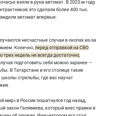
ночасье взяли в руки автомат. В 2023-м году
нтрактников это сделали более 400 тыс.
увидели автомат впервые.
лучаются несчастные случаи в окопах из-за
ужием. Конечно,
перед отправкой на СВО
о трех недель не всегда достаточно,
 случае подготовить себя можно заранее —
ьбы. В Татарстане и его столице такие
 школы стрельбы, где вас научат
жия.
ый мир» в России пошатнулся год назад,
й закон Галявиева, который внес правки в
оны об оружии. Инициатором его стал