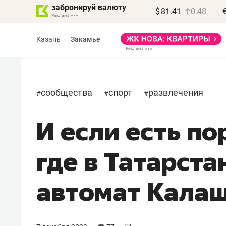
забронируй валюту
$
81.41
0.48
Казань
Закамье
сообщества
спорт
развлечения
#
#
#
И если есть по
Василь Мазитов
МАРТ
где в Татарста
«Не зная местных
правил, бизнес может
автомат Кала
потерять минимум
полгода»
Как бизнесу выйти на зарубежные