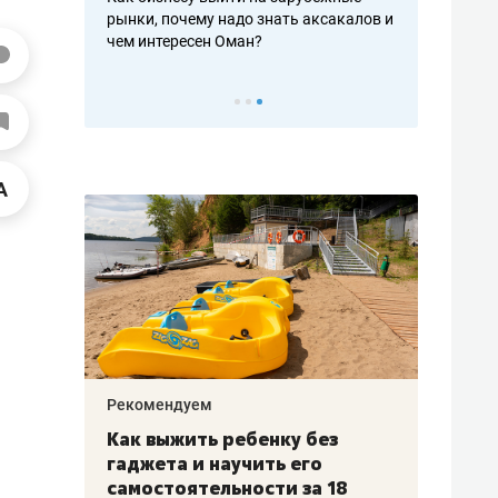
рафакте,
рынки, почему надо знать аксакалов и
о трехкратно
кредитов
чем интересен Оман?
клиентах и ч
Рекомендуем
Рекоме
лья
Как выжить ребенку без
Салих
есте
гаджета и научить его
«Если
а –
самостоятельности за 18
с мин