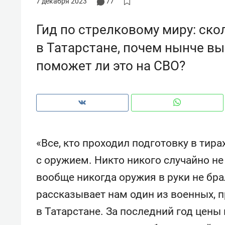
7 декабря 2023
77
рынки, почему надо знать аксакал
чем интересен Оман?
Гид по стрелковому миру: ск
в Татарстане, почем нынче вы
поможет ли это на СВО?
«Все, кто проходил подготовку в тира
с оружием. Никто никого случайно не 
вообще никогда оружия в руки не бра
Рекомендуем
Рекоме
рассказывает нам один из военных,
Оставить шум за волной: как
Психо
строят тишину в казанском
«Дире
в Татарстане. За последний год цены 
ЖК «Заря»
когда 