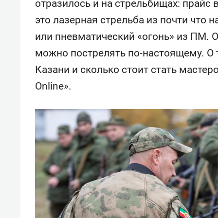
отразилось и на стрельбищах: прайс 
свою 
стрес
это лазерная стрельба из почти что 
или пневматический «огонь» из ПМ. О
можно пострелять по-настоящему. О 
Казани и сколько стоит стать мастер
Online».