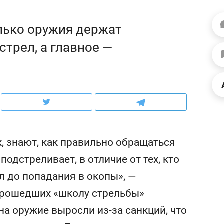
ов и
о трехкратном росте цен, дотошных
школьной формы о конт
клиентах и чудных запросах мастеров
налогах и развитии без 
олько оружия держат
стрел, а главное —
х, знают, как правильно обращаться
подстреливает, в отличие от тех, кто
л до попадания в окопы», —
ндуем
Рекомендуем
 прошедших «школу стрельбы»
терапевт «Фороса»:
Дизайнер-прораб Ната
кторский невроз» –
Наседкина: «Ремонт вм
на оружие выросли из-за санкций, что
человек не считает
с мебелью за 2 миллион