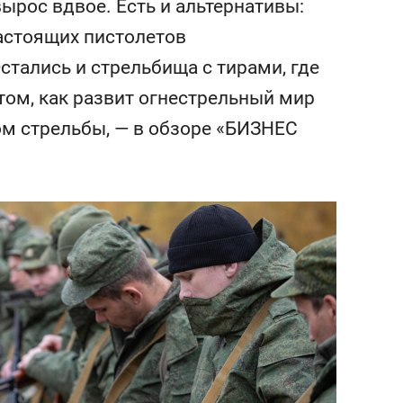
вырос вдвое. Есть и альтернативы:
сверхнагрузку
для меня это челлендж
сом»
настоящих пистолетов
стались и стрельбища с тирами, где
том, как развит огнестрельный мир
ом стрельбы, — в обзоре «БИЗНЕС