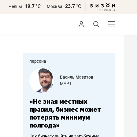
19.7
°С
23.7
°С
Челны
Москва
персона
еменова
Василь Мазитов
»
МАРТ
а: работа
«Не зная местных
«Мне лу
ечься
правил, бизнес может
не зара
вствовать
потерять минимум
чем пот
полгода»
репутац
пошиву
Как бизнесу выйти на зарубежные
Владелец от