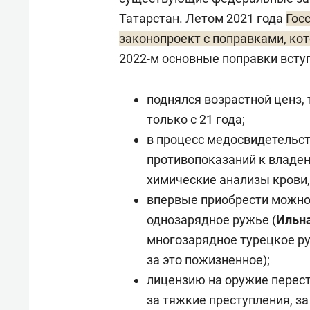
Татарстан. Летом 2021 года
Гос
законопроект с поправками, ко
2022-м основные поправки вступи
поднялся возрастной ценз,
только с 21 года;
в процесс медосвидетельст
противопоказаний к владе
химические анализы крови, 
впервые приобрести можно
однозарядное ружье (
Ильна
многозарядное турецкое ру
за это пожизненное);
лицензию на оружие перес
за тяжкие преступления, з