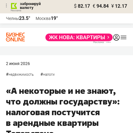
забронируй
$
82.17
€
94.84
¥
12.17
валюту
23.5°
19°
Челны
Москва
2 июня 2026
#
#
недвижимость
налоги
«А некоторые и не знают,
что должны государству»:
налоговая постучится
в арендные квартиры