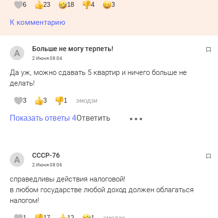
6
23
18
4
3
К комментарию
Больше не могу терпеть!
2 Июня
08:04
Да уж, можно сдавать 5 квартир и ничего больше не
делать!
3
3
1
эмодзи
Ответить
Показать ответы 4
СССР-76
2 Июня
08:06
справедливы действия налоговой!
в любом государстве любой доход должен облагаться
налогом!
1
17
12
1
эмодзи