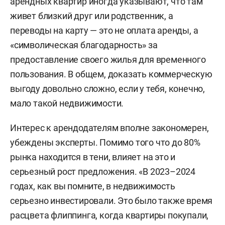
арендных квартир иногда указывают, что там
живет близкий друг или родственник, а
Неофициальная сдача квартиры в аренду — это
переводы на карту — это не оплата аренды, а
риск не только выставления пеней и штрафов от
«символическая благодарность» за
налоговой. В некоторых случаях такое грозит
предоставление своего жилья для временного
уголовной ответственностью за ведение
пользования. В общем, доказать коммерческую
предпринимательской деятельности без
выгоду довольно сложно, если у тебя, конечно,
официального оформления статуса (например,
мало такой недвижимости.
если причинен крупный ущерб гражданам или
государству).
Интерес к арендодателям вполне закономерен,
убеждены эксперты. Помимо того что до 80%
рынка находится в тени, влияет на это и
серьезный рост предложения. «В 2023–2024
годах, как вы помните, в недвижимость
серьезно инвестировали. Это было также время
расцвета флиппинга, когда квартиры покупали,