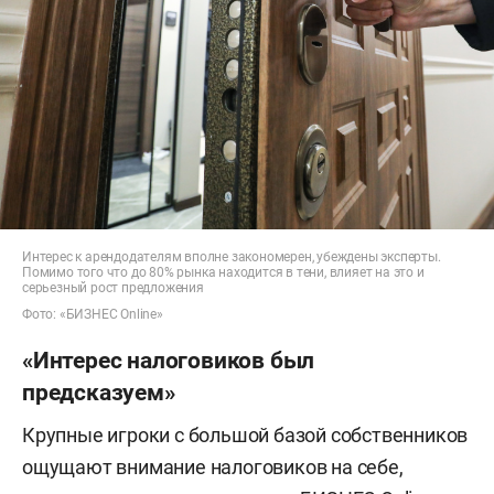
налог уплачивается до 15 июля.
Налогообложение самозанятых.
Налог на профессиональный доход
через приложение «Мой налог» по
ставке 4% — при сдаче жилья
физлицам, 6% — юрлицам или ИП.
Преимущество этого способа в том,
Интерес к арендодателям вполне закономерен, убеждены эксперты.
что не надо никуда ходить, все
Помимо того что до 80% рынка находится в тени, влияет на это и
серьезный рост предложения
делается через приложение и
Фото: «БИЗНЕС Online»
автоматически. Налог уплачивается
«Интерес налоговиков был
ежемесячно до 25-го числа
предсказуем»
следующего месяца.
Крупные игроки с большой базой собственников
Налог на деятельность
ощущают внимание налоговиков на себе,
индивидуального предпринимателя.