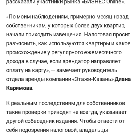
рассказали участники рынка «БИЗНЕС Online».
Это может быть упрощенный режим
«По моим наблюдениям, примерно месяц назад
со ставкой в 6% с доходов или 15% с
собственникам, у которых более двух квартир,
разницы между доходами и
начали приходить извещения. Налоговая просит
расходами, либо
разъяснить, как используются квартиры и какое
автоматизированная упрощенная
происхождение у регулярного ежемесячного
система налогообложения со
дохода в случае, если арендатор направляет
ставками 8% и 20% соответственно,
оплату на карту», — замечает руководитель
либо патентная система (ставка 6%
отдела аренды компании «Этажи-Казань»
Диана
от потенциального дохода).
Каримова
.
Последнее интересно тем, что
можно получить патент и вместе с
К реальным последствиям для собственников
ним освобождение от уплаты НДФЛ
такие проверки приводят не всегда, указывает
и налога на имущество (страховые
другой собеседник издания. Чтобы отвести от
выплаты для ИП при этом
себя подозрения налоговой, владельцы
сохраняются).