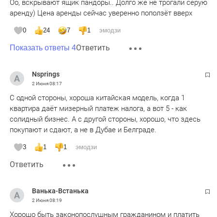
Оо, вскрывают ящик пандоры.. Долго же не трогали серую
аренду) Цена аренды сейчас уверенно поползёт вверх
0
24
7
1
эмодзи
Ответить
Показать ответы 4
Nsprings
2 Июня
08:17
С одной стороны, хороша китайская модель, когда 1
квартира даёт мизерный платеж налога, а вот 5 - как
солидный бизнес. А с другой стороны, хорошо, что здесь
покупают и сдают, а не в Дубае и Белграде.
3
1
1
эмодзи
Ответить
Ванька-Встанька
2 Июня
08:19
Хорошо быть законопослушным гражданином и платить