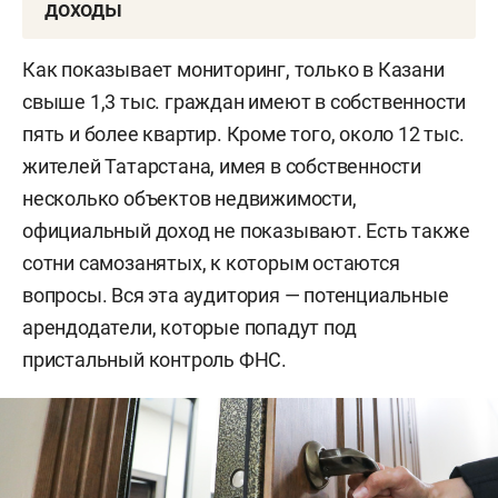
доходы
Способов несколько:
Как показывает мониторинг, только в Казани
свыше 1,3 тыс. граждан имеют в собственности
Налогообложение доходов от сдачи
пять и более квартир. Кроме того, около 12 тыс.
квартир в аренду рассчитывается
жителей Татарстана, имея в собственности
как налог на физических лиц. В этом
несколько объектов недвижимости,
случае применяется прогрессивная
официальный доход не показывают. Есть также
шкала налогообложения: при
сотни самозанятых, к которым остаются
доходах до 2,4 млн рублей — 13%,
вопросы. Вся эта аудитория — потенциальные
при 2,4–5 млн рублей — ставка 15% и
арендодатели, которые попадут под
т. д. Максимальная ставка 22% —
пристальный контроль ФНС.
при доходах свыше 50 млн рублей.
Декларация 3-НДФЛ с данными о
размере полученного дохода за
сдачу жилья за год при такой схеме
сдается в ФНС до 30 апреля, а сам