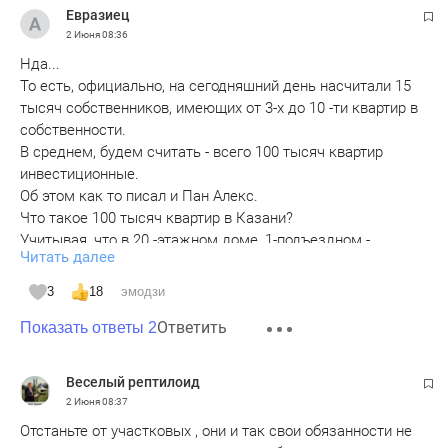
Евразиец
2 Июня
08:36
Нда...
То есть, официально, на сегодняшний день насчитали 15
тысяч собственников, имеющих от 3-х до 10 -ти квартир в
собственности.
В среднем, будем считать - всего 100 тысяч квартир
инвестиционные.
Об этом как то писал и Пан Алекс.
Что такое 100 тысяч квартир в Казани?
Учитывая, что в 20 -этажном доме, 1-подъездном -
Читать далее
примерно 150 квартир.
Это почти 700 штук 20-этажных домов.
3
18
эмодзи
700 жилых высоток !!!
Ответить
В Казани.
Показать ответы 2
Инвестиционных.
И кто то после этого спрашивает - почему 1 м2 стоит 300
Веселый рептилоид
тысяч рублей.....
2 Июня
08:37
Отстаньте от участковых , они и так свои обязанности не