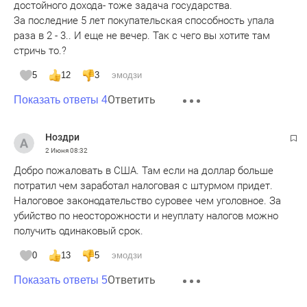
достойного дохода- тоже задача государства.
За последние 5 лет покупательская способность упала
раза в 2 - 3.. И еще не вечер. Так с чего вы хотите там
стричь то.?
5
12
3
эмодзи
Ответить
Показать ответы 4
Ноздри
2 Июня
08:32
Добро пожаловать в США. Там если на доллар больше
потратил чем заработал налоговая с штурмом придет.
Налоговое законодательство суровее чем уголовное. За
убийство по неосторожности и неуплату налогов можно
получить одинаковый срок.
0
13
5
эмодзи
Ответить
Показать ответы 5