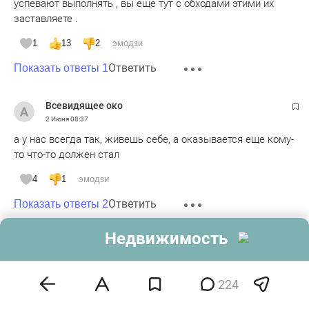
успевают выполнять , вы еще тут с обходами этими их
заставляете .
1
13
2
эмодзи
Ответить
Показать ответы 1
Всевидящее око
2 Июня
08:37
а у нас всегда так, живешь себе, а оказывается еще кому-
то что-то должен стал
4
1
эмодзи
Ответить
Показать ответы 2
Недвижимость
Алексей Никитин
2 Июня
08:51
владельцы пяти и более(!!!) квартир.. Вот для кого этот
224
бизнес строительный с их ценами. И они еще нудят о
своем бедном положении?некоторые по десять квартир