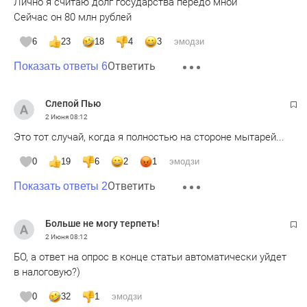
Лично я считаю долг государства передо мной
Сейчас он 80 млн рублей
6
23
18
4
3
эмодзи
Ответить
Показать ответы 6
Слепой Пью
2 Июня
08:12
Это тот случай, когда я полностью на стороне мытарей...
0
19
6
2
1
эмодзи
Ответить
Показать ответы 2
Больше не могу терпеть!
2 Июня
08:12
БО, а ответ на опрос в конце статьи автоматически уйдет
в налоговую?)
0
32
1
эмодзи