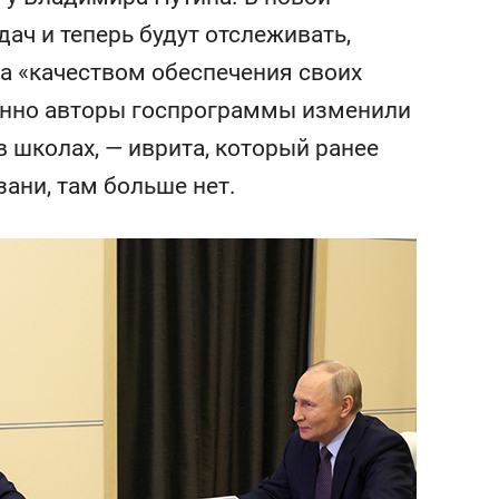
сверхнагрузку
для меня это челлендж
ач и теперь будут отслеживать,
сом»
а «качеством обеспечения своих
енно авторы госпрограммы изменили
 школах, — иврита, который ранее
ани, там больше нет.