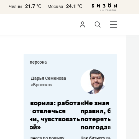
21.7
°С
24.1
°С
Челны
Москва
персона
еменова
Василь Мазитов
»
МАРТ
а: работа
«Не зная местных
«Мне лу
ечься
правил, бизнес может
не зара
вствовать
потерять минимум
чем пот
полгода»
репутац
пошиву
Как бизнесу выйти на зарубежные
Владелец от