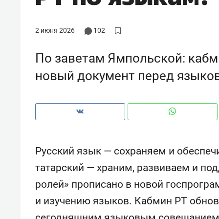
рынки, почему надо знать аксакал
чем интересен Оман?
2 июня 2026
102
По заветам Ямпольской: кабм
новый документ перед языко
Русский язык — сохраняем и обеспеч
татарский — храним, развиваем и по
Рекомендуем
Рекоме
ролей» прописано в новой госпрогра
Падел, фитнес, танцы и даже
Психо
и изучению языков. Кабмин РТ обнов
ниндзя-зал: как ТРЦ «Франт»
«Дире
стал Меккой для любителей
когда 
сегодняшним языковым совещанием 