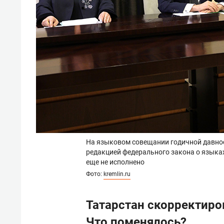
На языковом совещании годичной давност
редакцией федерального закона о языка
еще не исполнено
Фото:
kremlin.ru
Татарстан скорректиро
Что поменялось?