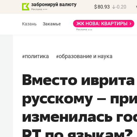
забронируй валюту
$
80.93
-0.20
Казань
Закамье
политика
образование и наука
#
#
Вместо иврита
Василь Мазитов
МАРТ
русскому – пр
«Не зная местных
правил, бизнес может
изменилась го
потерять минимум
полгода»
РТ по языкам?
Как бизнесу выйти на зарубежные