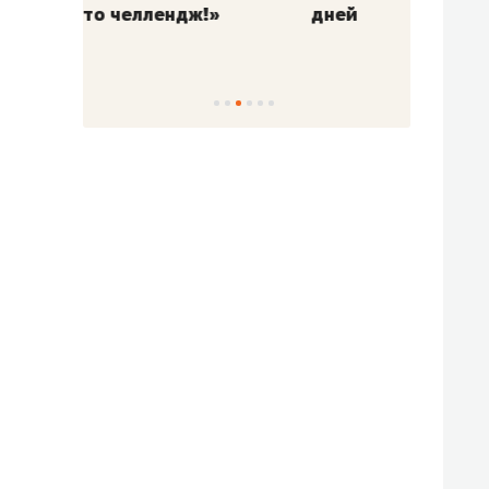
!»
дней
с вер