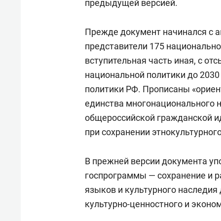
предыдущей версией.
Прежде документ начинался с а
представители 175 национальнос
вступительная часть иная, с от
национальной политики до 2030
политики РФ. Прописаны «орие
единства многонационального н
общероссийской гражданской и
при сохранении этнокультурног
В прежней версии документа уп
госпрограммы — сохранение и р
языков и культурного наследия 
культурно-ценностного и эконо