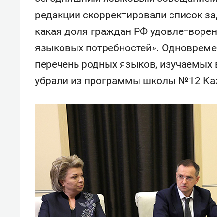
спорта
свою 
редакции скорректировали список зад
стрес
какая доля граждан РФ удовлетворен
языковых потребностей». Одноврем
перечень родных языков, изучаемых в
убрали из программы школы №12 Каз