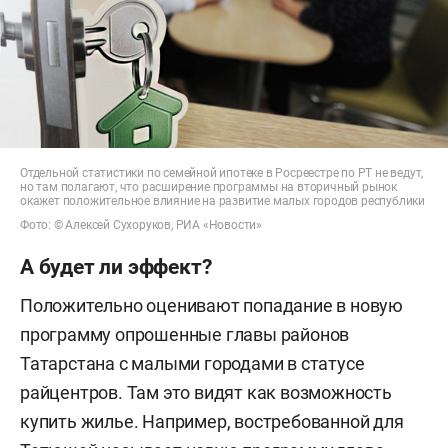
Отдельной статистики по семейной ипотеке в Росреестре по РТ не ведут,
но там полагают, что расширение программы на вторичный рынок
окажет положительное влияние на развитие малых городов республики
Фото: © Алексей Сухоруков, РИА «Новости»
А будет ли эффект?
Положительно оценивают попадание в новую
программу опрошенные главы районов
Татарстана с малыми городами в статусе
райцентров. Там это видят как возможность
купить жилье. Например, востребованной для