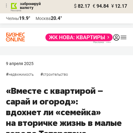
забронируй
$
82.17
€
94.84
¥
12.17
валюту
19.9°
20.4°
Челны
Москва
9 апреля 2025
#
#
недвижимость
строительство
«Вместе с квартирой –
сарай и огород»:
вдохнет ли «семейка»
на вторичке жизнь в малые