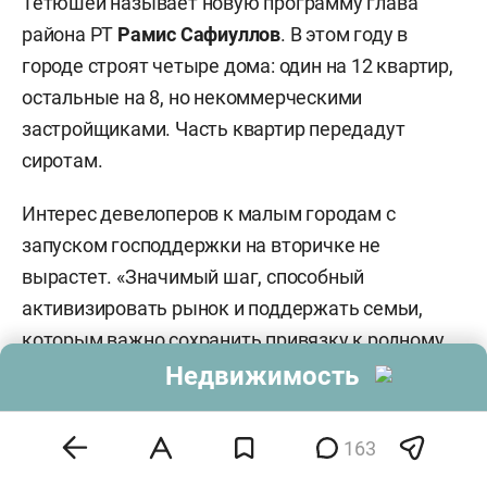
Тетюшей называет новую программу глава
района РТ
Рамис Сафиуллов
. В этом году в
городе строят четыре дома: один на 12 квартир,
остальные на 8, но некоммерческими
застройщиками. Часть квартир передадут
сиротам.
Интерес девелоперов к малым городам с
запуском господдержки на вторичке не
вырастет. «Значимый шаг, способный
активизировать рынок и поддержать семьи,
которым важно сохранить привязку к родному
городу», — говорит Галеев об эффекте
Недвижимость
программы.
163